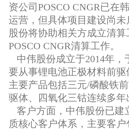
资公司POSCO CNGR
运营，但具体项目建设尚未
股份将协助相关方成立清算
POSCO CNGR清算工作。
中伟股份成立于2014年，
要从事锂电池正极材料前驱
主要产品包括三元/磷酸铁
驱体、四氧化三钴连续多年
客户方面，中伟股份已建
质核心客户体系，主要客户包