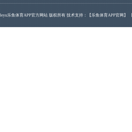
leyu乐鱼体育APP官方网站 版权所有 技术支持：【
乐鱼体育APP官网
】 