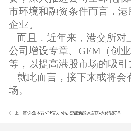
市环境和融资条件而言，港
企业。
而且，近年来，港交所对
公司增设专章、GEM（创
等，以提高港股市场的吸引
就此而言，接下来或将会
场。
上一篇:
乐鱼体育APP官方网站-楚能新能源连获4大储能订单！