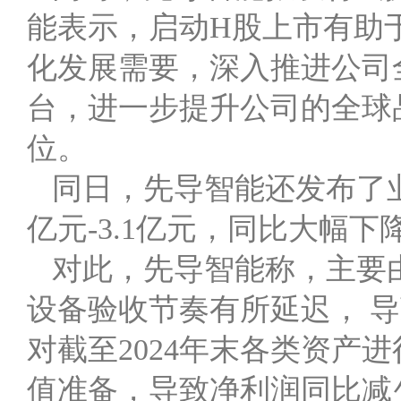
能表示，启动H股上市有助
化发展需要，深入推进公司
台，进一步提升公司的全球
位。
同日，先导智能还发布了业
亿元-3.1亿元，同比大幅下降88
对此，先导智能称，主要由
设备验收节奏有所延迟， 
对截至2024年末各类资产
值准备，导致净利润同比减