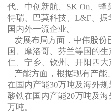
代、中创新航、SK On、
特瑞、巴莫科技、L&F、振华
国内外一流企业。
发展布局方面，中伟股份
国、摩洛哥、芬兰等国的生
仁、宁乡、钦州、开阳四大
产能方面，根据现有产能
在国内产能30万吨及海外规
酸铁在国内产能20万吨及海
万吨。