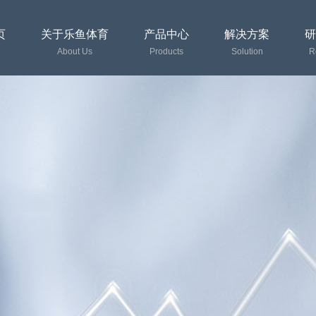
页
关于乐鱼体育
产品中心
解决方案
研
About Us
Products
Solution
R