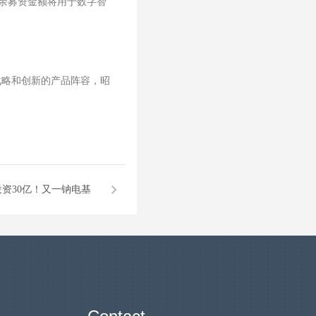
；其余募资金额将用于数字智
战略和创新的产品阵容，昭
投资30亿！又一钠电基
地项目开工