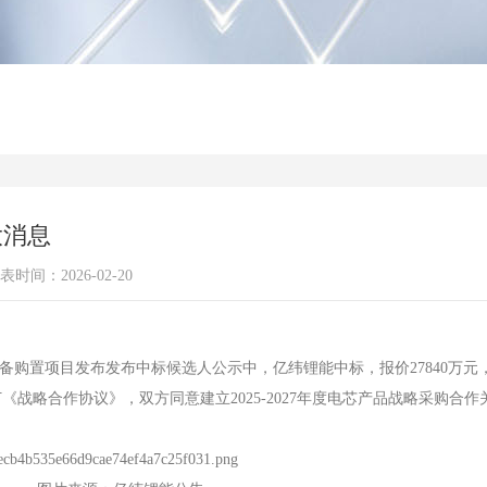
大消息
表时间：2026-02-20
备购置项目发布发布中标候选人公示中，亿纬锂能中标，报价27840万元，折合
战略合作协议》，双方同意建立2025-2027年度电芯产品战略采购合