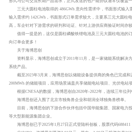
形式与公司交流长期产品需求，正式发送的包产能协议通常仅覆盖
三元大圆柱电池取得的 486GWh 意向性需求中，书面形式输入
输入需求约 142GWh，书面形式订单需求较大，主要系三元大圆
高，车企针对下游需求的研判和论证、针对上游供应商验证时间亦
值得一提是的，这仅是圆柱磷酸铁锂电池及三元大圆柱电池的
向订单会更多！
关于海博思创
资料显示，海博思创成立于2011年11月，是一家储能系统解
系统产品。
截至2023年3月末，海博思创以储能设备提供商的角色已完成和
200MWh 的储能项目，应用场景涵盖共享储能电站项目、光伏电站
根据CNESA的数据，海博思创自2020年-2022年，连续三
海博思创还入围了北京市独角兽企业和胡润全球独角兽榜单。
目前，海博思创的下游合作伙伴包括中国华能集团、国家电力
等大型新能源集团企业。
海博思创已于2025年1月27日正式登陆科创板，股票代码688411