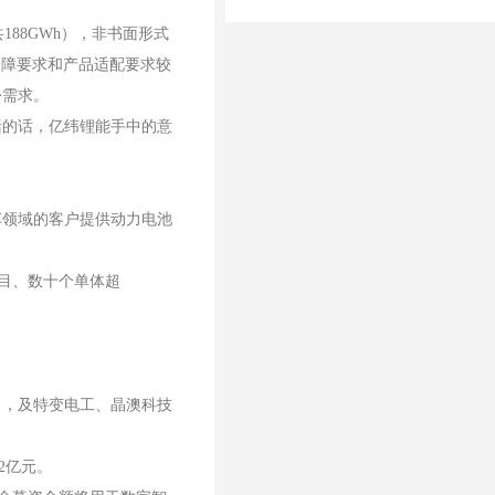
APP官方网站
188GWh），非书面形式
保障要求和产品适配要求较
份需求。
括的话，亿纬锂能手中的意
车领域的客户提供动力电池
项目、数十个单体超
司，及特变电工、晶澳科技
12亿元。