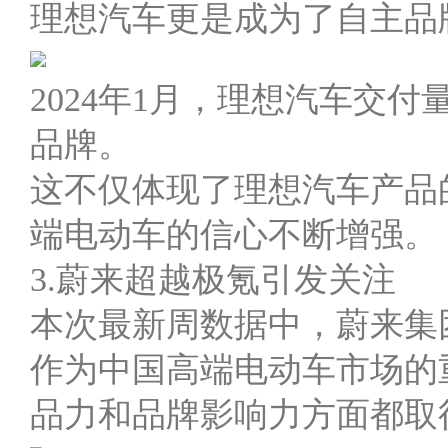
理想汽车更是成为了自主品
2024年1月，理想汽车交付
品牌。
这不仅体现了理想汽车产品
端电动车的信心不断增强。
3.蔚来超越极氪引发关注
本次最新周数据中，蔚来集
作为中国高端电动车市场的
品力和品牌影响力方面都取