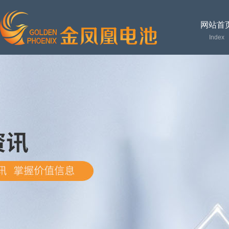
网站首
Index