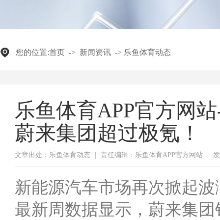
您的位置:
首页
->
新闻资讯
->
乐鱼体育动态
乐鱼体育APP官方网
蔚来集团超过极氪！
文章出处：乐鱼体育动态
责任编辑：乐鱼体育APP官方网站
发
新能源汽车市场再次掀起波
最新周数据显示，蔚来集团