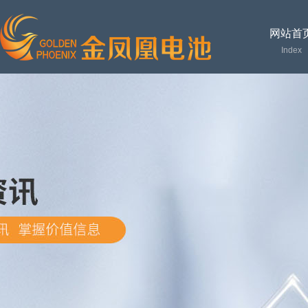
网站首
Index