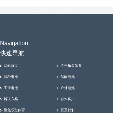
Navigation
快速导航
网站首页
关于乐鱼体育
特种电池
储能电池
工业电池
户外电池
解决方案
合作客户
聚焦乐鱼体育
联系我们