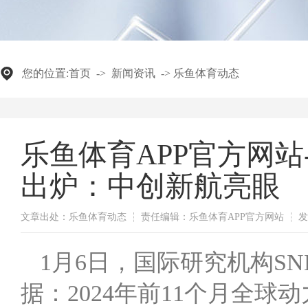
您的位置:
首页
->
新闻资讯
->
乐鱼体育动态
乐鱼体育APP官方网站
出炉：中创新航亮眼
文章出处：乐鱼体育动态
责任编辑：乐鱼体育APP官方网站
发
1月6日，国际研究机构SNE
据：2024年前11个月全球