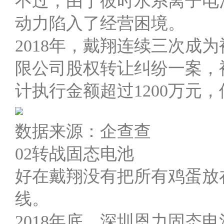
不过，由于彼时水系离子电
动力陷入了经营困境。
2018年，戴翔连续三次成
限公司股权转让纠纷一案，
计执行金额超过1200万元
数据来源：企查查
02转战固态电池
好在戴翔没有把所有鸡蛋放
线。
2018年底，深圳恩力固态