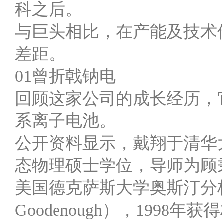
科之后。
与巨头相比，在产能及技术
差距。
01曾折戟钠电
回顾这家公司的成长经历，
系离子电池。
公开资料显示，戴翔于清华大
态物理硕士学位，导师为顾秉
美国德克萨斯大学奥斯汀分校深
Goodenough），199