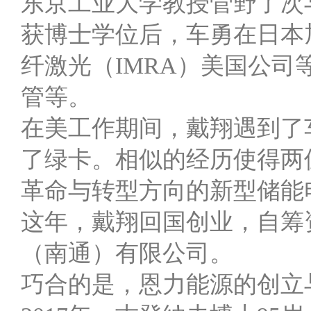
东京工业大学教授菅野了次
获博士学位后，车勇在日本
纤激光（IMRA）美国公司
管等。
在美工作期间，戴翔遇到了
了绿卡。相似的经历使得两
革命与转型方向的新型储能电
这年，戴翔回国创业，自筹资
（南通）有限公司。
巧合的是，恩力能源的创立