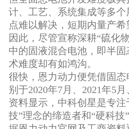
计、工艺、系统集成等多个
点难以解决，短期内量产希
因此，尽管宣称深耕“硫化
中的固液混合电池，即半固
术难度却有如鸿沟。
很快，恩力动力便凭借固态
别于2020年7月、2021年5
资料显示，中科创星是专注于
技”理念的缔造者和“硬科技
据恩力动力官网及工商资料