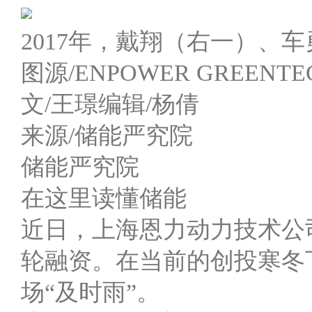
2017年，戴翔（右一）、
图源/ENPOWER GREENT
文/王璟编辑/杨倩
来源/储能严究院
储能严究院
在这里读懂储能
近日，上海恩力动力技术公
轮融资。在当前的创投寒冬
场“及时雨”。