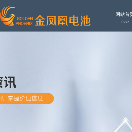
网站首
Index