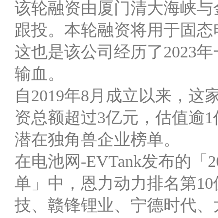
该轮融资由厦门清大海峡与
跟投。本轮融资将用于固态
这也是该公司经历了2023
输血。
自2019年8月成立以来，
资总额超过3亿元，估值逾1
潜在独角兽企业榜单。
在电池网-EVTank发布的
单」中，恩力动力排名第1
技、赣锋锂业、宁德时代、