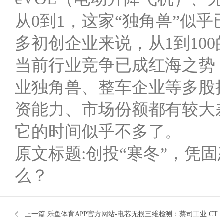
从0到1，这家“独角兽”似
多初创企业来说，从1到10
当前行业竞争已成红海之势
业独角兽、整车企业等多股
资能力、市场份额都有较大
它的时间似乎不多了。
原文标题:创投“寒冬”，凭
么？
上一篇:
乐鱼体育APP官方网站-电芯无损三维检测：蔡司工业 CT