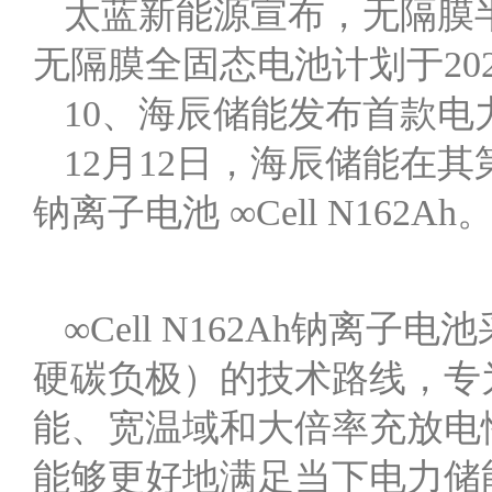
太蓝新能源宣布，无隔膜半
无隔膜全固态电池计划于20
10、海辰储能发布首款电
12月12日，海辰储能在
钠离子电池 ∞Cell N162Ah
∞Cell N162Ah钠
硬碳负极）的技术路线，专
能、宽温域和大倍率充放电
能够更好地满足当下电力储