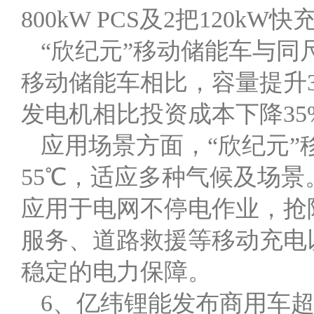
800kW PCS及2把120k
“欣纪元”移动储能车与同尺
移动储能车相比，容量提升3
发电机相比投资成本下降35
应用场景方面，“欣纪元”
55℃，适应多种气候及场
应用于电网不停电作业，抢
服务、道路救援等移动充电
稳定的电力保障。
6、亿纬锂能发布商用车