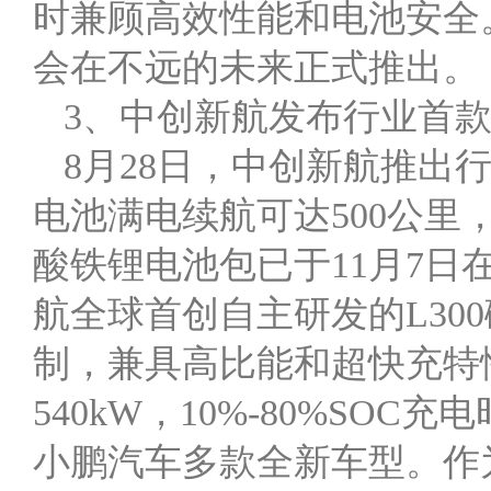
时兼顾高效性能和电池安全
会在不远的未来正式推出。
3、中创新航发布行业首款
8月28日，中创新航推出
电池满电续航可达500公里，
酸铁锂电池包已于11月7
航全球首创自主研发的L30
制，兼具高比能和超快充特
540kW，10%-80%SO
小鹏汽车多款全新车型。作