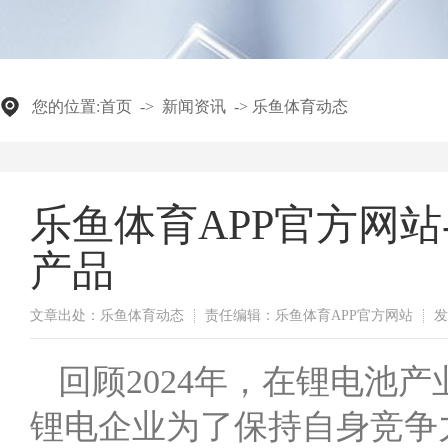
您的位置:
首页
->
新闻资讯
->
乐鱼体育动态
乐鱼体育APP官方网站-
产品
文章出处：乐鱼体育动态
责任编辑：乐鱼体育APP官方网站
发
回顾2024年，在锂电池
锂电企业为了保持自身竞争