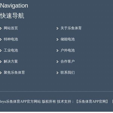
Navigation
快速导航
网站首页
关于乐鱼体育
特种电池
储能电池
工业电池
户外电池
解决方案
合作客户
聚焦乐鱼体育
联系我们
leyu乐鱼体育APP官方网站 版权所有 技术支持：【
乐鱼体育APP官网
】 