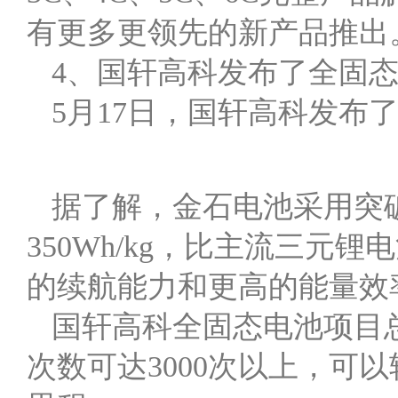
有更多更领先的新产品推出
4、国轩高科发布了全固
5月17日，国轩高科发布
据了解，金石电池采用突
350Wh/kg，比主流三元
的续航能力和更高的能量效
国轩高科全固态电池项目
次数可达3000次以上，可