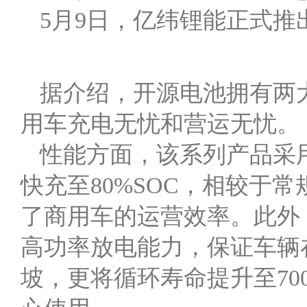
5月9日，亿纬锂能正式
据介绍，开源电池拥有两
用车充电无忧和营运无忧。
性能方面，该系列产品采用
快充至80%SOC，相较于
了商用车的运营效率。此外
高功率放电能力，保证车辆
坡，更将循环寿命提升至70