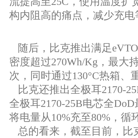
流提高至25C，使用温度扩宽
构内阻高的痛点，减少充电
随后，比克推出满足eVTO
密度超过270Wh/Kg，最
次，同时通过130°C热箱
比克还推出全极耳2170-2
全极耳2170-25B电芯全D
将电量从10%充至80%，循
总的看来，截至目前，比克