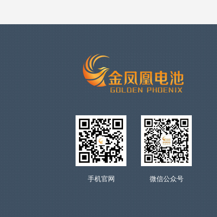
手机官网
微信公众号