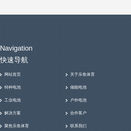
Navigation
快速导航
网站首页
关于乐鱼体育
特种电池
储能电池
工业电池
户外电池
解决方案
合作客户
聚焦乐鱼体育
联系我们