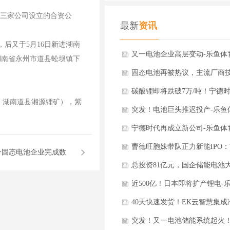
业三家公司设立的合资公
最新
资讯
后又于5月16日新进湖南
又一电池企业高层变动-乐鱼体
湖南省永州市道县蚣坝镇下
APP官方网站
固态电池再被热议，主流厂商
进度如何？-乐鱼体育APP官方
碳酸锂即将跌破7万/吨！宁德
、湖南道县湘源锂矿），紫
代“抄底”！-乐鱼体育APP官方
突发！电池巨头推迟投产-乐鱼
APP官方网站
宁德时代再成立新公司-乐鱼体
APP官方网站
曹德旺胞妹带队正力新能IPO
一固态电池企业完成数
份额、毛利率较低-乐鱼体育AP
总投资81亿元，国企储能电池
方网站
目开工！-乐鱼体育APP官方网
近500亿！日本即将扩产锂电-
亿元融资
体育APP官方网站
40天快速发货！EK云智慧集成
助推锂电铜箔低碳绿色发展-乐
突发！又一电池储能系统起火！