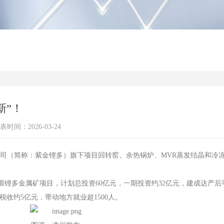
新”！
表时间：2026-03-24
限公司（简称：紫金锂多）旗下项目回转窑、余热锅炉、MVR蒸发结晶和冷
锂多金属矿项目，计划总投资60亿元，一期投资约32亿元，建成达产后
造税收约5亿元，带动地方就业超1500人。