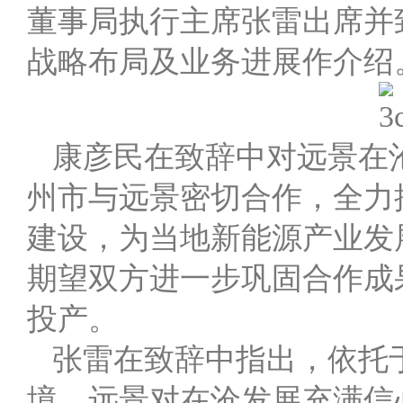
董事局执行主席张雷出席并
战略布局及业务进展作介绍
康彦民在致辞中对远景在
州市与远景密切合作，全力
建设，为当地新能源产业发
期望双方进一步巩固合作成
投产。
张雷在致辞中指出，依托
境，远景对在沧发展充满信