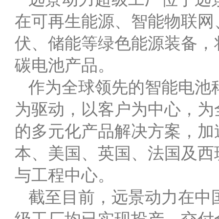
在可再生能源、智能物联网
伏、储能等绿色能源装备，
碳电池产品。
作为全球领先的智能电池
为驱动，以客户为中心，为
的多元化产品解决方案，加
本、美国、英国、法国及西班
与工程中心。
截至目前，远景动力在中