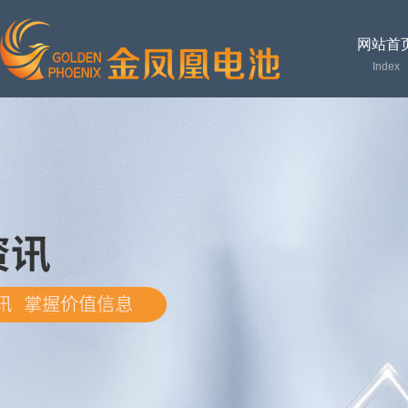
网站首
Index