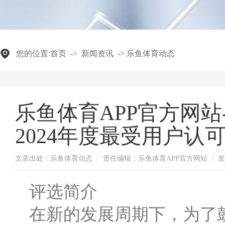
您的位置:
首页
->
新闻资讯
->
乐鱼体育动态
乐鱼体育APP官方网站
2024年度最受用户认
文章出处：乐鱼体育动态
责任编辑：乐鱼体育APP官方网站
发
评选简介
在新的发展周期下，为了