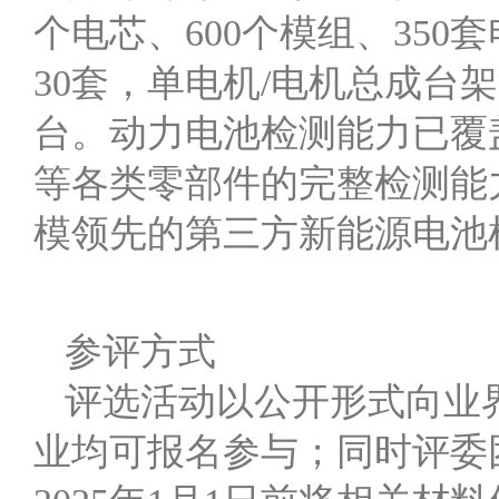
个电芯、600个模组、35
30套，单电机/电机总成台架
台。动力电池检测能力已覆
等各类零部件的完整检测能
模领先的第三方新能源电池
参评方式
评选活动以公开形式向业
业均可报名参与；同时评委