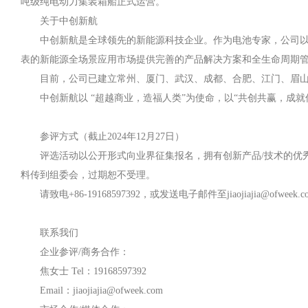
吨级纯电动力集装箱船正式运营。
关于中创新航
中创新航是全球领先的新能源科技企业。作为电池专家，公司
表的新能源全场景应用市场提供完善的产品解决方案和全生命周期
目前，公司已建立常州、厦门、武汉、成都、合肥、江门、眉山
中创新航以 “超越商业，造福人类”为使命，以“共创共赢，成
参评方式（截止2024年12月27日）
评选活动以公开形式向业界征集报名，拥有创新产品/技术的优秀
料传到组委会，过期恕不受理。
请致电+86-19168597392，或发送电子邮件至jiaojiajia@ofwee
联系我们
企业参评/商务合作：
焦女士 Tel：19168597392
Email：jiaojiajia@ofweek.com