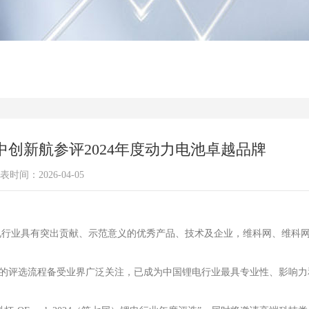
】中创新航参评2024年度动力电池卓越品牌
表时间：2026-04-05
电行业具有突出贡献、示范意义的优秀产品、技术及企业，维科网、维科
客观的评选流程备受业界广泛关注，已成为中国锂电行业最具专业性、影响