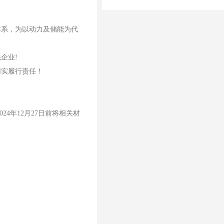
育APP官方网站
鱼体育APP官方网站
体系，为以动力及储能为代
企业!
切实履行责任！
4年12月27日前将相关材