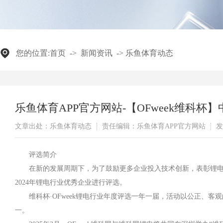
您的位置:
首页
->
新闻资讯
->
乐鱼体育动态
乐鱼体育APP官方网站-【OFweek维科杯
文章出处：乐鱼体育动态
责任编辑：乐鱼体育APP官方网站
发
评选简介
在新的发展周期下，为了鼓励更多企业投入技术创新，表彰锂
2024年锂电行业优秀企业进行评选。
维科杯·OFweek锂电行业年度评选一年一届，活动以公正、
一。