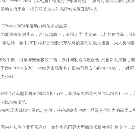
维科杯·OFweek 2024（第七届）锂电行业年度评选”，届时将邀请高端科
销互动交流平台，提升获奖企业的品牌知名度及影响力。
week 2024年度动力电池卓越品牌。
为能源价值创造者，以“超越商业，造福人类”为使命，以“共创共赢，成
“碳达峰、碳中和”目标和新能源汽车战略的实现尽最大担当，为人类能
极致平衡、能量与安全极致平衡，设计与制造高度融合”的创新发展核心
于做好“电池专家”，持续为市场和客户提供可靠安心的“好电池”，与此
顶尖公司。
：
司混动车型装机量同比增长155%；商用车国内装机量同比增长125%
量同比大幅增长。
业内率先实现大规模批量稳定交付，获得战略客户对产品及交付能力的高度认
多家国内外知名企业开展合作，签约多条国际大型商船项目并将陆续交付，