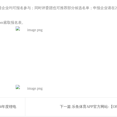
企业均可报名参与；同时评委团也可推荐部分候选名单；申报企业请在202
k.com索取报名表。
24年度锂电
下一篇:
乐鱼体育APP官方网站-【O