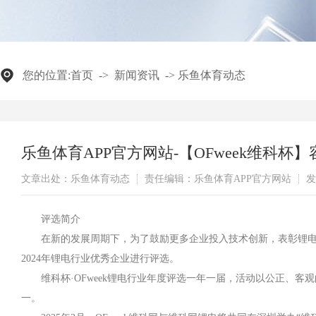
您的位置:
首页
->
新闻资讯
->
乐鱼体育动态
乐鱼体育APP官方网站-【OFweek维科杯
文章出处：乐鱼体育动态
责任编辑：乐鱼体育APP官方网站
发
评选简介
在新的发展周期下，为了鼓励更多企业投入技术创新，表彰锂
2024年锂电行业优秀企业进行评选。
维科杯·OFweek锂电行业年度评选一年一届，活动以公正、
一。