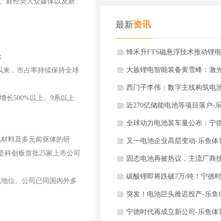
技类、财经类大众媒体以及新
最新
资讯
烽禾升FTS磁悬浮技术推动锂
；
送变革！-乐鱼体育APP官方网
大族锂电智能装备黄雪峰：激
2年以来，市占率持续保持全球
密焊接在动力电池领域的应用-
西门子李伟：数字主线构筑电
增长500%以上。9系以上
体育APP官方网站
业升维路径-乐鱼体育APP官方
近270亿储能电池等项目落户-
体育APP官方网站
全球动力电池装车量公布：宁
电材料及多元前驱体的研
代占38%、比亚迪占16%-乐鱼
又一电池企业高层变动-乐鱼体
是科创板首批25家上市公司
APP官方网站
APP官方网站
固态电池再被热议，主流厂商
进度如何？-乐鱼体育APP官方
碳酸锂即将跌破7万/吨！宁德
先地位。公司已同国内外多
代“抄底”！-乐鱼体育APP官方
突发！电池巨头推迟投产-乐鱼
APP官方网站
宁德时代再成立新公司-乐鱼体