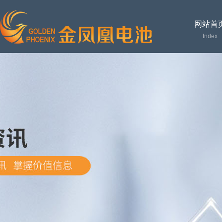
网站首
Index