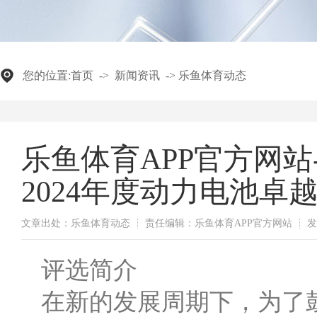
您的位置:
首页
->
新闻资讯
->
乐鱼体育动态
乐鱼体育APP官方网站
2024年度动力电池卓
文章出处：乐鱼体育动态
责任编辑：乐鱼体育APP官方网站
发
评选简介
在新的发展周期下，为了