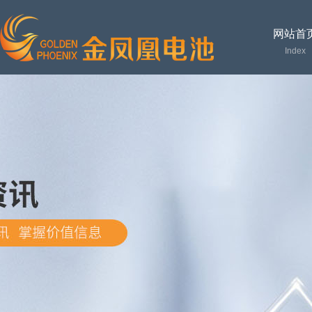
网站首
Index