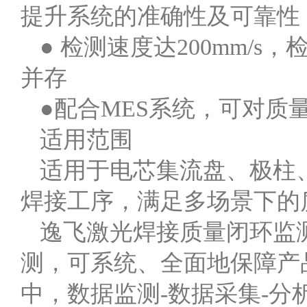
提升系统的准确性及可靠性
● 检测速度达200mm/s
并存
●配合MES系统，可对质
适用范围
适用于电芯集流盘、极柱、
焊接工序，满足多场景下的
逸飞激光焊接质量闭环监
测，可系统、全面地保障产
中，数据监测-数据采集-分