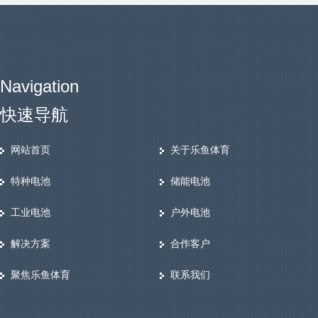
最受用户认可品牌
Navigation
快速导航
网站首页
关于乐鱼体育
特种电池
储能电池
工业电池
户外电池
解决方案
合作客户
聚焦乐鱼体育
联系我们