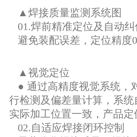
▲焊接质量监测系统图
01.焊前精准定位及自动纠
避免装配误差，定位精度0.
▲视觉定位
● 通过高精度视觉系统
行检测及偏差量计算，系统
实际加工位置一致，产品定位
02.自适应焊接闭环控制