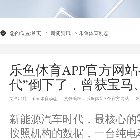
您的位置:
首页
->
新闻资讯
->
乐鱼体育动态
乐鱼体育APP官方网站
代”倒下了，曾获宝马
文章出处：乐鱼体育动态
责任编辑：乐鱼体育APP官方网站
发
新能源汽车时代，最核心的
按照机构的数据，一台纯电动