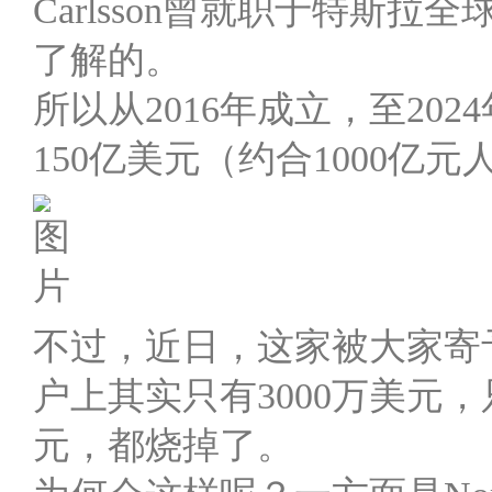
Carlsson曾就职于特斯
了解的。
所以从2016年成立，至2024
150亿美元（约合1000亿
不过，近日，这家被大家寄
户上其实只有3000万美元
元，都烧掉了。