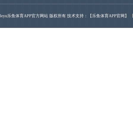
leyu乐鱼体育APP官方网站 版权所有 技术支持：【
乐鱼体育APP官网
】 