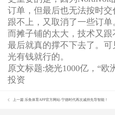
订单，但最后也无法按时交
跟不上，又取消了一些订单
而摊子铺的太大，技术又跟
最后就真的撑不下去了。可
光有钱就行的。
原文标题:烧光1000亿，
投资
上一篇:
乐鱼体育APP官方网站-宁德时代再次减持先导智能！