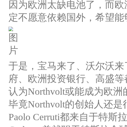
因为欧洲太缺电池了，而欧
定不愿意依赖国外，希望能
于是，宝马来了、沃尔沃来
府、欧洲投资银行、高盛等都来
认为Northvolt或能成为
毕竟Northvolt的创始人还是很
Paolo Cerruti都来