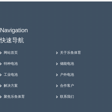
Navigation
快速导航
网站首页
关于乐鱼体育
特种电池
储能电池
工业电池
户外电池
解决方案
合作客户
聚焦乐鱼体育
联系我们