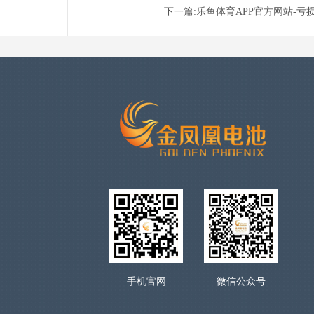
下一篇:
乐鱼体育APP官方网站-亏
不断，
手机官网
微信公众号