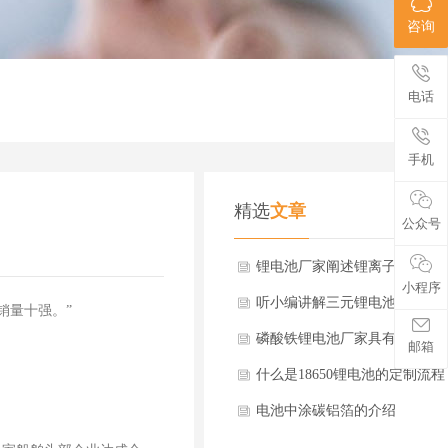
咨询
电话
手机
精选
文章
公众号
锂电池厂家阐述锂离子电池有
小程序
用途？
听小编讲解三元锂电池是什么
销量十强。”
磷酸铁锂电池厂家具有哪些优
邮箱
什么是18650锂电池的定制流程
电池中涂碳铝箔的介绍