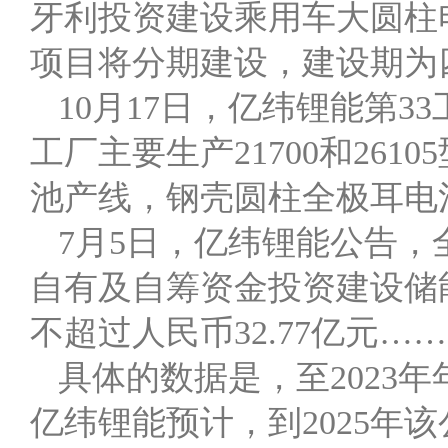
牙利投资建设乘用车大圆柱电
项目将分期建设，建设期为四
10月17日，亿纬锂能第
工厂主要生产21700和26
池产线，钢壳圆柱全极耳电
7月5日，亿纬锂能公告
自有及自筹资金投资建设储
不超过人民币32.77亿元……
具体的数据是，至2023
亿纬锂能预计，到2025年该