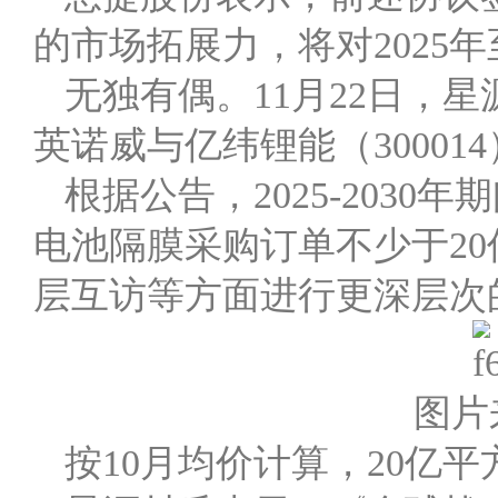
的市场拓展力，将对2025年
无独有偶。11月22日，星源
英诺威与亿纬锂能（3000
根据公告，2025-203
电池隔膜采购订单不少于2
层互访等方面进行更深层次
图片
按10月均价计算，20亿平