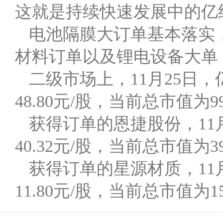
这就是持续快速发展中的亿
电池隔膜大订单基本落实
材料订单以及锂电设备大单
二级市场上，11月25日，亿
48.80元/股，当前总市值为9
获得订单的恩捷股份，11月2
40.32元/股，当前总市值为3
获得订单的星源材质，11月2
11.80元/股，当前总市值为1