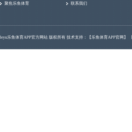
聚焦乐鱼体育
联系我们
leyu乐鱼体育APP官方网站 版权所有 技术支持：【
乐鱼体育APP官网
】 