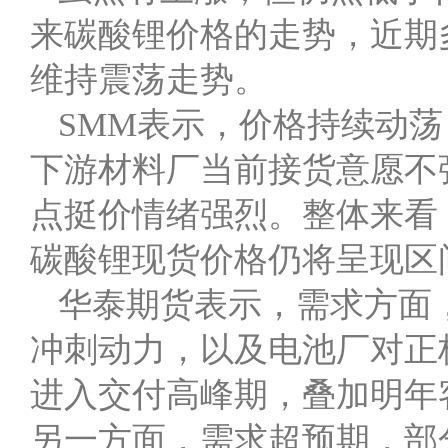
来碳酸锂价格的走势，近期
维持震荡走势。
SMM表示，价格持续动
下游材料厂当前接货意愿不
点挺价情绪强烈。整体来看
碳酸锂现货价格仍将呈现区
华泰期货表示，需求方面
冲刺动力，以及电池厂对正
进入交付高峰期，叠加明年
另一方面，需求超预期，部