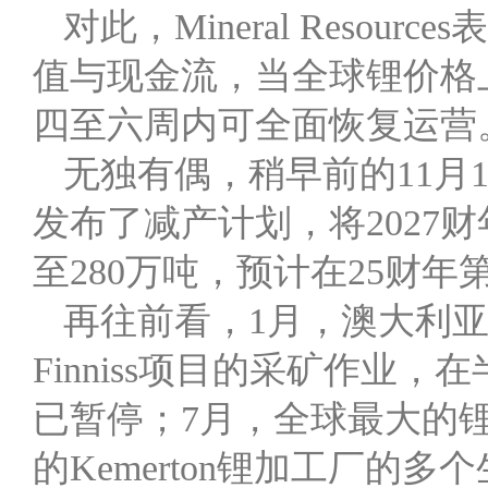
对此，Mineral Resour
值与现金流，当全球锂价格上涨
四至六周内可全面恢复运营
无独有偶，稍早前的11月1
发布了减产计划，将2027
至280万吨，预计在25财
再往前看，1月，澳大利亚锂矿
Finniss项目的采矿作业
已暂停；7月，全球最大的
的Kemerton锂加工厂的多个