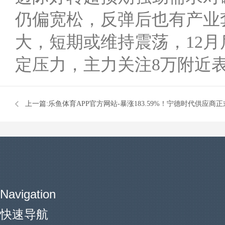
仍偏宽松，反弹后也有产业
大，短期或维持震荡，12
定压力，主力关注8万附近
上一篇:
乐鱼体育APP官方网站-暴涨183.59%！宁德时代供应商
Navigation
快速导航