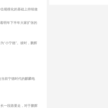
APP官方网站
冲击规模化的基础上持续做
随着明年下半年大家扩张的
为“小宁德”。彼时，鹏辉
连当前宁德时代的麒麟电
很长一段路要走，对于鹏辉