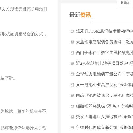
邮箱
小动力方形铝壳锂离子电池日
最新
资讯
烽禾升FTS磁悬浮技术推动锂
与股权融资相结合的方式，
送变革！-乐鱼体育APP官方网
大族锂电智能装备黄雪峰：激
密焊接在动力电池领域的应用-
西门子李伟：数字主线构筑电
体育APP官方网站
业升维路径-乐鱼体育APP官方
近270亿储能电池等项目落户-
体育APP官方网站
全球动力电池装车量公布：宁
大幅下滑。
代占38%、比亚迪占16%-乐鱼
又一电池企业高层变动-乐鱼体
。
APP官方网站
APP官方网站
固态电池再被热议，主流厂商
进度如何？-乐鱼体育APP官方
碳酸锂即将跌破7万/吨！宁德
较为尴尬，超车的机会并不
代“抄底”！-乐鱼体育APP官方
突发！电池巨头推迟投产-乐鱼
APP官方网站
宁德时代再成立新公司-乐鱼体
，鹏辉能源依然选择大手笔