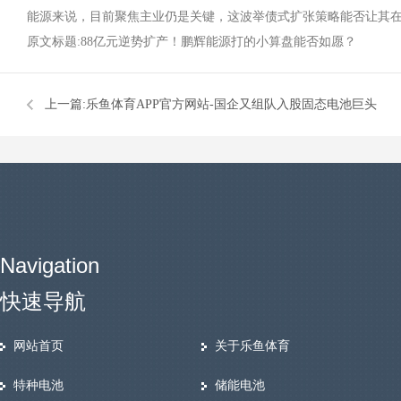
能源来说，目前聚焦主业仍是关键，这波举债式扩张策略能否让其在市
原文标题:88亿元逆势扩产！鹏辉能源打的小算盘能否如愿？
上一篇:
乐鱼体育APP官方网站-国企又组队入股固态电池巨头
Navigation
快速导航
网站首页
关于乐鱼体育
特种电池
储能电池