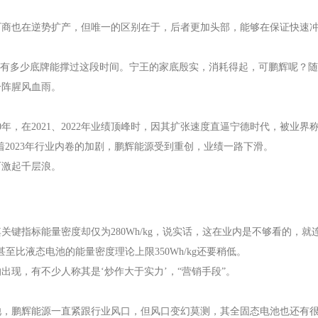
厂商也在逆势扩产，但唯一的区别在于，后者更加头部，能够在保证快速
，有多少底牌能撑过这段时间。宁王的家底殷实，消耗得起，可鹏辉呢？
一阵腥风血雨。
，在2021、2022年业绩顶峰时，因其扩张速度直逼宁德时代，被业界称
但随着2023年行业内卷的加剧，鹏辉能源受到重创，业绩一路下滑。
石激起千层浪。
键指标能量密度却仅为280Wh/kg，说实话，这在业内是不够看的，就
度甚至比液态电池的能量密度理论上限350Wh/kg还要稍低。
现，有不少人称其是‘炒作大于实力’，“营销手段”。
池，鹏辉能源一直紧跟行业风口，但风口变幻莫测，其全固态电池也还有