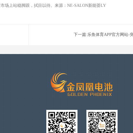
场上站稳脚跟，拭目以待。来源：NE-SALON新能荟LY
下一篇:
乐鱼体育APP官方网站