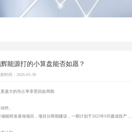
！鹏辉能源打的小算盘能否如愿？
表时间：2026-05-30
以更庞大的市占率享受回血周期
大动作。
享储能研发基地项目，项目分两期建设，一期计划于2025年9月建成投产