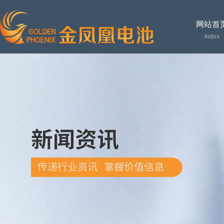
网站首
Index