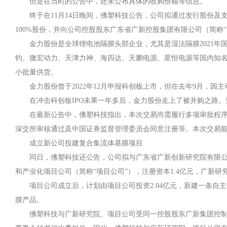
但是在当时的公告中，还未公布具体的收购份额等信息。
终于在11月14日晚间，佛塑科技公告，公司拟通过发行股份及
100%股份，并向公司控股股东广东省广新控股集团有限公司（简称“
金力股份是全球锂电池隔膜头部企业，尤其是湿法隔膜2021年
钧、微宏动力、天津力神、海四达、天鹏电源、星恒电源等国内知名锂
小批量供货。
金力股份曾于2022年12月申报科创板上市，但在去年9月，
在冲击科创板IPO未果一年多后，金力股份走上了被并购之路
在最新公告中，佛塑科技指出，本次交易尚需履行多项审批程
深交所审核通过及中国证券监督管理委员会同意注册等。本次交易
成立新公司投建复合集流体基膜项目
同日，佛塑科技还公告，公司拟与广东省广新创新研究院有限公
和产业化项目公司（简称“项目公司”），注册资本1.4亿元，广新研究院出
项目公司成立后，计划由项目公司投资2.04亿元，新建一条自
膜产品。
佛塑科技与广新研究院、项目公司受同一控股股东广新集团控