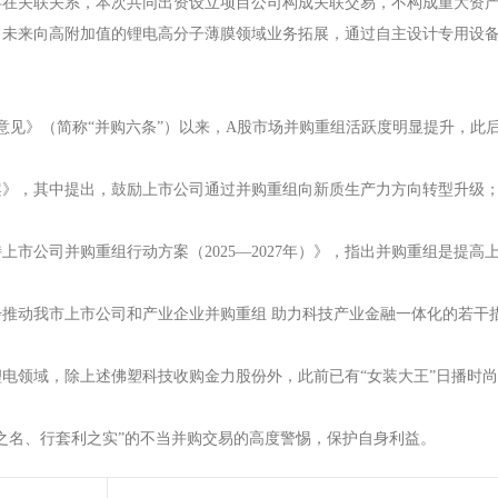
存在关联关系，本次共同出资设立项目公司构成关联交易，不构成重大资
司未来向高附加值的锂电高分子薄膜领域业务拓展，通过自主设计专用设
意见》（简称“并购六条”）以来，A股市场并购重组活跃度明显提升，此
案》，其中提出，鼓励上市公司通过并购重组向新质生产力方向转型升级
上市公司并购重组行动方案（2025—2027年）》，指出并购重组是提
一步推动我市上市公司和产业企业并购重组 助力科技产业金融一体化的若干
电领域，除上述佛塑科技收购金力股份外，此前已有“女装大王”日播时
之名、行套利之实”的不当并购交易的高度警惕，保护自身利益。