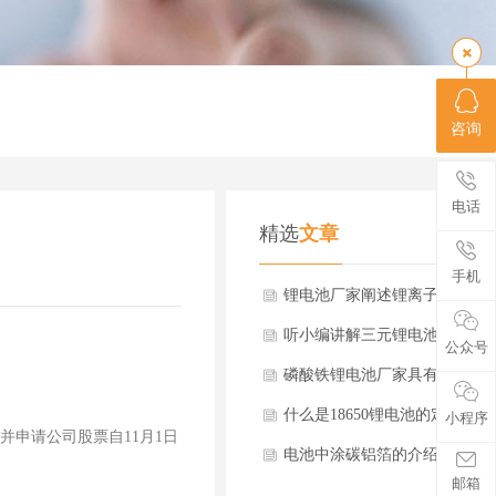
咨询
电话
精选
文章
手机
锂电池厂家阐述锂离子电池有
用途？
听小编讲解三元锂电池是什么
公众号
磷酸铁锂电池厂家具有哪些优
什么是18650锂电池的定制流程
小程序
并申请公司股票自11月1日
电池中涂碳铝箔的介绍
邮箱