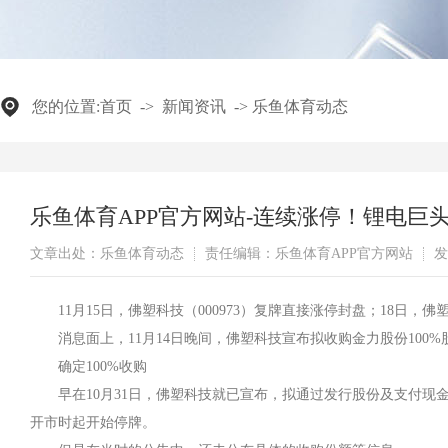
您的位置:
首页
->
新闻资讯
->
乐鱼体育动态
乐鱼体育APP官方网站-连续涨停！锂电巨头
文章出处：乐鱼体育动态
责任编辑：乐鱼体育APP官方网站
发
11月15日，佛塑科技（000973）复牌直接涨停封盘；18日，佛塑
消息面上，11月14日晚间，佛塑科技宣布拟收购金力股份10
确定100%收购
早在10月31日，佛塑科技就已宣布，拟通过发行股份及支付现
开市时起开始停牌。