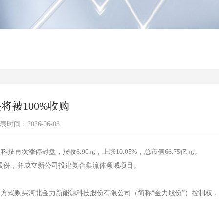
将被100%收购
表时间：2026-06-03
科技再次涨停封盘，报收6.90元，上涨10.05%，总市值66.75亿元。
0%股份，并成立新公司投建复合集流体领域项目。
金方式购买河北金力新能源科技股份有限公司（简称“金力股份”）控制权，