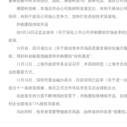
董事会秘书何水秀担任。因此，佛塑科技与广新研究院、项目公司
佛塑科技称，本项目符合公司新材料发展定位，有利于推动公
协同，有助于提高公司核心竞争力，加快打造原创技术策源地。
并购重组持续升温
自9月24日证监会发布《关于深化上市公司并购重组市场改革的
政策。
10月份，四川省出台《关于推动资本市场高质量发展的实施方
组；用好科创板股债融资和并购重组“绿色通道”。
11月12日，上海市政府常务会议召开，并原则同意《上海市支持
业的重要方式。
11月16日，深圳市委金融办表示，目前深圳已起草《关于进
提出十一条政策措施，相关正式文件等征求意见后会择机出台。
在政策支持力度不断增强的背景下，并购重组将继续升温。在锂
剂企业茵地乐71%股权等案例。
与此同时，投资者需要警惕相关风险，始终保持对各类“借重组