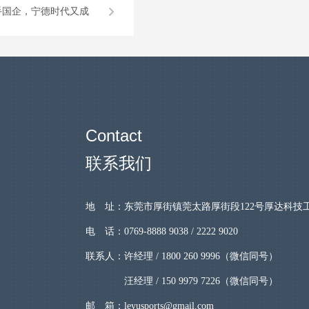
手国企，宁德时代又成
立两家新公司！
Contact
联系我们
地 址：东莞市厚街镇莞太路厚街段122号厚达科技
电 话：0769-8888 9038 / 2222 9020
联系人：许经理 / 1800 260 9996（微信同号）
汪经理 / 150 9979 7226（微信同号）
邮 箱：leyusports@gmail.com