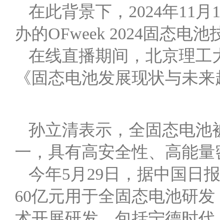
在此背景下，2024年11月
办的OFweek 2024固态
在线直播期间，北京理工
《固态电池发展现状与未来
孙立清表示，全固态电池
一，具有高安全性、高能量
今年5月29日，据中国日
60亿元用于全固态电池研
术开展研发，包括宁德时代