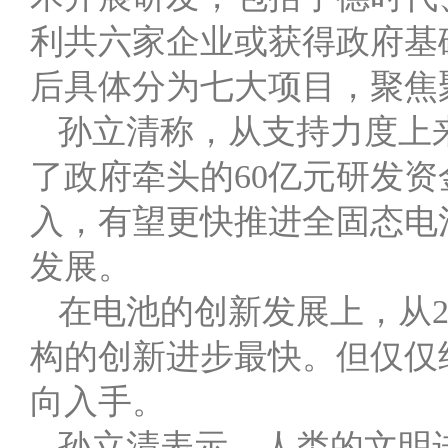
利共六家企业或获得政府基
后具体分为七大项目，聚焦
孙立清称，从支持力度上
了政府牵头的60亿元研发
入，有望更快推进全固态电
发展。
在电池的创新发展上，从2
构的创新进步最快。但仅仅
向入手。
孙立清表示，人类的文明