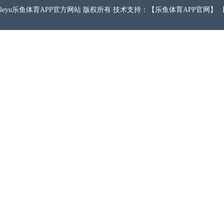
leyu乐鱼体育APP官方网站 版权所有 技术支持：【
乐鱼体育APP官网
】 