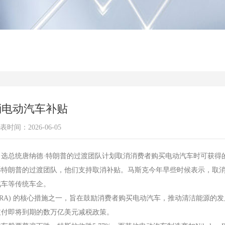
消电动汽车补贴
表时间：2026-06-05
当选总统唐纳德·特朗普的过渡团队计划取消消费者购买电动汽车时可获得的
诉特朗普的过渡团队，他们支持取消补贴。马斯克今年早些时候表示，取
汽车等传统车企。
RA) 的核心措施之一，旨在鼓励消费者购买电动汽车，推动清洁能源的发
支付即将到期的数万亿美元减税政策。