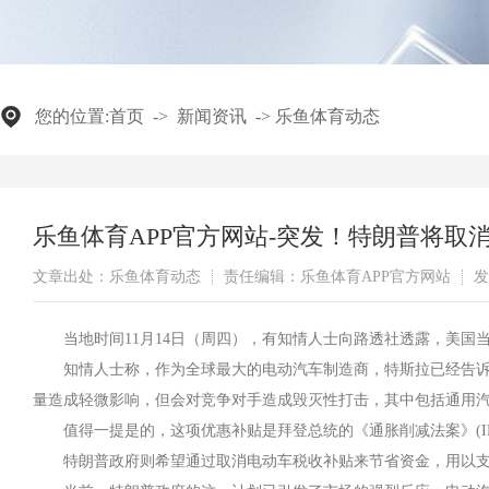
您的位置:
首页
->
新闻资讯
->
乐鱼体育动态
乐鱼体育APP官方网站-突发！特朗普将取
文章出处：乐鱼体育动态
责任编辑：乐鱼体育APP官方网站
发
当地时间11月14日（周四），有知情人士向路透社透露，美国
知情人士称，作为全球最大的电动汽车制造商，特斯拉已经告
量造成轻微影响，但会对竞争对手造成毁灭性打击，其中包括通用
值得一提是的，这项优惠补贴是拜登总统的《通胀削减法案》(I
特朗普政府则希望通过取消电动车税收补贴来节省资金，用以