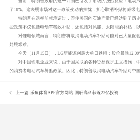
当前，特朗普政府的这一计划已引发了市场的强烈反应：电动汽车股票
了10%。这表明市场对这一政策变动的担忧，担心取消补贴将减缓
特朗普在选举前就承诺过，即使美国的石油产量已经达到了历
些政策不仅包括电动车税收补贴，还包括对风能、太阳能的补贴，
对锂电领域而言，特朗普将取消电动汽车补贴可能对已大量配套美
处境艰难。
今天（11月15日），LG新能源创最大单日跌幅：股价暴跌12.0
对中国锂电企业来说，由于国采取的各种贸易保护主义措施，
的消费者电动汽车补贴政策。因此，特朗普取消电动汽车补贴对中
上一篇:
乐鱼体育APP官方网站-国轩高科获近23亿投资