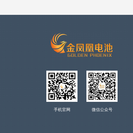
手机官网
微信公众号