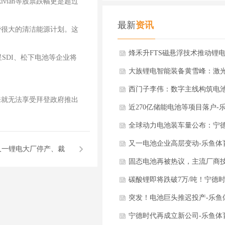
vian等股票跌幅更是超过
最新
资讯
费很大的清洁能源计划。这
烽禾升FTS磁悬浮技术推动锂
SDI、松下电池等企业将
送变革！-乐鱼体育APP官方网
大族锂电智能装备黄雪峰：激
密焊接在动力电池领域的应用-
西门子李伟：数字主线构筑电
来就无法享受拜登政府推出
体育APP官方网站
业升维路径-乐鱼体育APP官方
近270亿储能电池等项目落户-
体育APP官方网站
全球动力电池装车量公布：宁
代占38%、比亚迪占16%-乐鱼
又一电池企业高层变动-乐鱼体
-又一锂电大厂停产、裁
APP官方网站
APP官方网站
固态电池再被热议，主流厂商
进度如何？-乐鱼体育APP官方
碳酸锂即将跌破7万/吨！宁德
员！
代“抄底”！-乐鱼体育APP官方
突发！电池巨头推迟投产-乐鱼
APP官方网站
宁德时代再成立新公司-乐鱼体