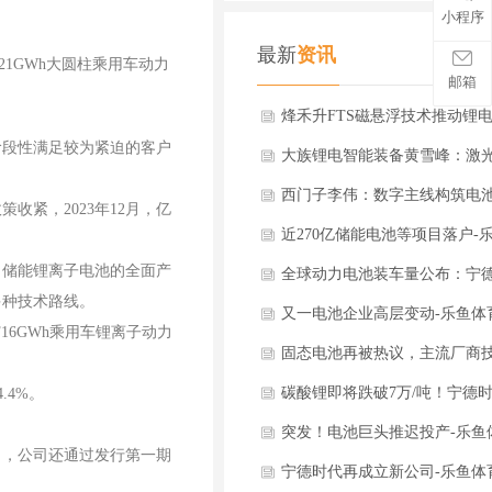
小程序
最新
资讯
21GWh大圆柱乘用车动力
邮箱
烽禾升FTS磁悬浮技术推动锂
阶段性满足较为紧迫的客户
送变革！-乐鱼体育APP官方网
大族锂电智能装备黄雪峰：激
密焊接在动力电池领域的应用-
西门子李伟：数字主线构筑电
收紧，2023年12月，亿
体育APP官方网站
业升维路径-乐鱼体育APP官方
近270亿储能电池等项目落户-
力储能锂离子电池的全面产
体育APP官方网站
全球动力电池装车量公布：宁
多种技术路线。
代占38%、比亚迪占16%-乐鱼
又一电池企业高层变动-乐鱼体
16GWh乘用车锂离子动力
APP官方网站
APP官方网站
固态电池再被热议，主流厂商
进度如何？-乐鱼体育APP官方
碳酸锂即将跌破7万/吨！宁德
.4%。
代“抄底”！-乐鱼体育APP官方
突发！电池巨头推迟投产-乐鱼
4月，公司还通过发行第一期
APP官方网站
宁德时代再成立新公司-乐鱼体