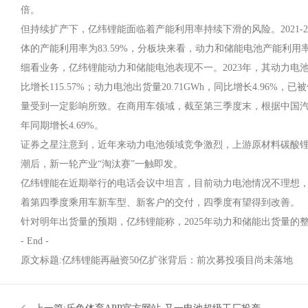
倍。
但持续扩产下，亿纬锂能面临着产能利用率持续下滑的风险。2021-202
体的产能利用率为83.59%，分板块来看，动力和储能电池产能利用率
细看业务，亿纬锂能动力和储能电池表现不一。2023年，其动力电池
比增长115.57%；动力电池出货量20.71GWh，同比增长4.
量受到一定影响所致。在商用车领域，截至第三季度末，根据中国汽车
年同期增长4.69%。
证券之星注意到，近年来动力电池领域竞争激烈，上游原材料碳酸
潮后，新一轮产业“淘汰赛”一触即发。
亿纬锂能在近期举行的电话会议中坦言，目前动力电池情况不理想
着第四季度乘用车新车型、新客户的交付，四季度有望得到改善。
针对明年出货量的预期，亿纬锂能称，2025年动力和储能出货量的整
- End -
原文标题:亿纬锂能再融资50亿扩张背后：前次募投项目尚未落地