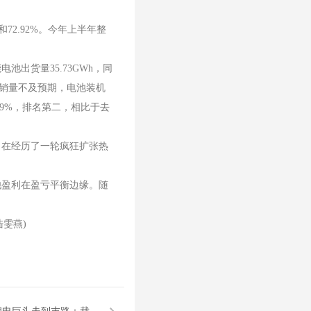
72.92%。今年上半年整
出货量35.73GWh，同
车型销量不及预期，电池装机
9%，排名第二，相比于去
。在经历了一轮疯狂扩张热
池盈利在盈亏平衡边缘。随
雯燕)