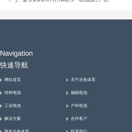
上一篇:
乐鱼体育APP官方网站-又一电池超级工厂投产
Navigation
快速导航
网站首页
关于乐鱼体育
特种电池
储能电池
工业电池
户外电池
解决方案
合作客户
聚焦乐鱼体育
联系我们