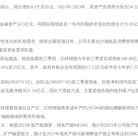
同比增长0.2个百分点。2021年-2023年，其资产负债率分别为54.22%、
融资产54.5亿元。同期短期借款及一年内到期的非流动负债合计76.91亿元
本性支出的长期需求。除前次募投项目外，公司主要动力储能及消费类锂
目建设资金需求旺盛。
临挑战。根据披露的三季报，亿纬锂能今年前三季度实现营收340.49亿元
16%至25亿元。其中，政府补贴从去年同期的15.13亿元砍半至今年的7.2
02074.SZ)、欣旺达(300207.SZ)前三季度营收、归母净利润均实
金流量净额为21.16亿元，同比下滑超六成，主要是报告期内收到客户以
转债募投项目达产后，亿纬锂能将形成年产约23GWh的圆柱磷酸铁锂动
用于储能领域和乘用车领域。
根据2023年底产能测算，现有产能84GWh，预计到2025年公司投产项
，扩产幅度较大，预计至2027年现有产能与新增释放产能之和将达到328G