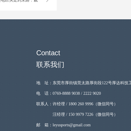
-锂电巨头走到末路：裁
员、破产、被收购！
Contact
联系我们
地 址：东莞市厚街镇莞太路厚街段122号厚达科技
电 话：0769-8888 9038 / 2222 9020
联系人：许经理 / 1800 260 9996（微信同号）
汪经理 / 150 9979 7226（微信同号）
邮 箱：leyusports@gmail.com