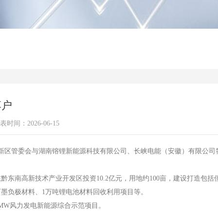
落户
表时间：2026-06-15
高新区管委会与湖南镕锂新能源科技有限公司、长峡电能（安徽）有限公司
东南高新技术产业开发区投资10.2亿元，用地约100亩，建设打造包括但
石墨负极材料、1万吨锂电池材料回收利用项目等。
0MW风力发电新能源综合示范项目。