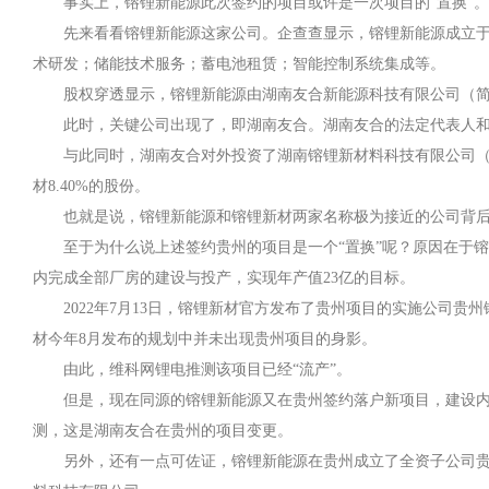
事实上，镕锂新能源此次签约的项目或许是一次项目的“置换”。
先来看看镕锂新能源这家公司。企查查显示，镕锂新能源成立于20
术研发；储能技术服务；蓄电池租赁；智能控制系统集成等。
股权穿透显示，镕锂新能源由湖南友合新能源科技有限公司（简
此时，关键公司出现了，即湖南友合。湖南友合的法定代表人和
与此同时，湖南友合对外投资了湖南镕锂新材料科技有限公司（
材8.40%的股份。
也就是说，镕锂新能源和镕锂新材两家名称极为接近的公司背后
至于为什么说上述签约贵州的项目是一个“置换”呢？原因在于镕
内完成全部厂房的建设与投产，实现年产值23亿的目标。
2022年7月13日，镕锂新材官方发布了贵州项目的实施公司贵
材今年8月发布的规划中并未出现贵州项目的身影。
由此，维科网锂电推测该项目已经“流产”。
但是，现在同源的镕锂新能源又在贵州签约落户新项目，建设内
测，这是湖南友合在贵州的项目变更。
另外，还有一点可佐证，镕锂新能源在贵州成立了全资子公司贵州