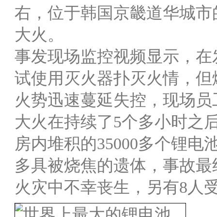
右，位于韩国京畿道华城市
大火。
事发现场监控视频显示，在
试使用灭火器扑灭火情，但
火势迅速蔓延失控，现场员
大火在持续了5个多小时之
房内堆积的35000多个锂
多具被烧焦的遗体，事故最终
火灾中不幸丧生，另有8人