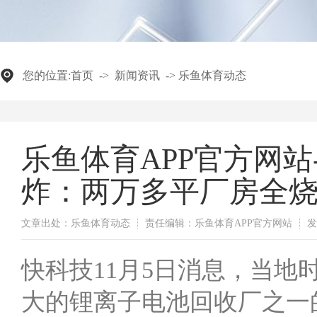
您的位置:
首页
->
新闻资讯
->
乐鱼体育动态
乐鱼体育APP官方网
炸：两万多平厂房全
文章出处：乐鱼体育动态
责任编辑：乐鱼体育APP官方网站
发
快科技11月5日消息，当地时
大的锂离子电池回收厂之一的Criti