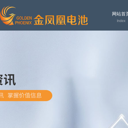
网站首
Index