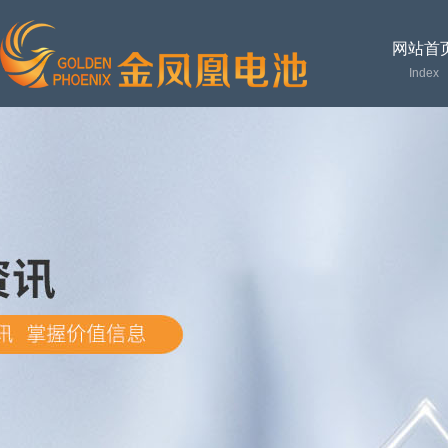
网站首
Index