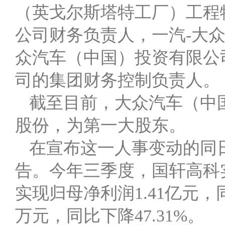
（英戈尔斯塔特工厂）工程
公司财务负责人，一汽-大
众汽车（中国）投资有限公
司的集团财务控制负责人。
截至目前，大众汽车（中国
股份，为第一大股东。
在宣布这一人事变动的同日
告。今年三季度，国轩高科实现
实现归母净利润1.41亿元，同
万元，同比下降47.31%。