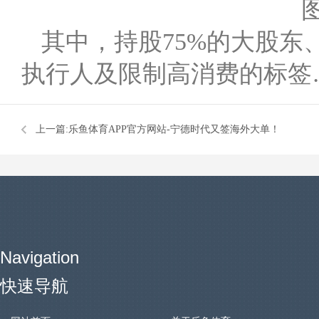
其中，持股75%的大股
执行人及限制高消费的标签
上一篇:
乐鱼体育APP官方网站-宁德时代又签海外大单！
Navigation
快速导航