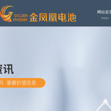
网站首
Index