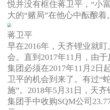
悦并没有框住蒋卫平，“小
大的“赌局”在他心中酝酿着
蒋卫平
早在2016年，天齐锂业就
会。直到2017年11月，由于反
集团必须在2017年11月2
卫平的机会到来了。有过“
施”。2018年5月31日，天齐
集团手中收购SQM公司23.7