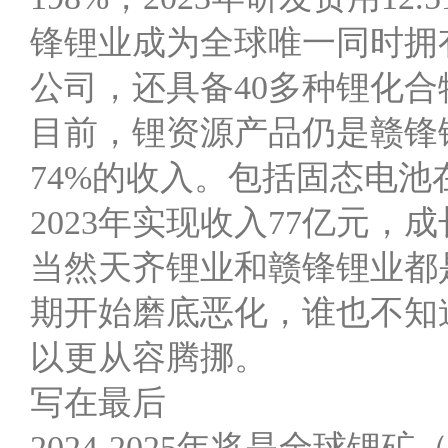
锋锂业成为全球唯一同时拥
公司，还具备40多种锂化
目前，锂资源产品仍是赣锋锂
74%的收入。包括固态电
2023年实现收入77亿元，
当然天齐锂业和赣锋锂业都
期开始磨底恶化，谁也不知
以更从容腾挪。
写在最后
2024-2025年将是全球