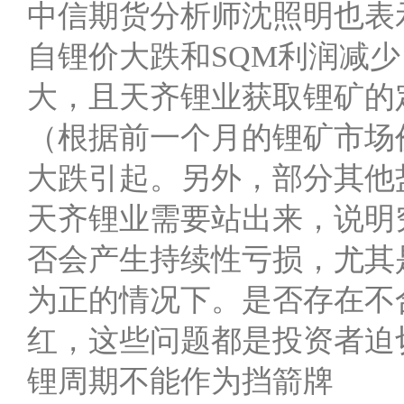
中信期货分析师沈照明也表
自锂价大跌和SQM利润减
大，且天齐锂业获取锂矿的定
（根据前一个月的锂矿市场
大跌引起。另外，部分其他
天齐锂业需要站出来，说明
否会产生持续性亏损，尤其
为正的情况下。是否存在不
红，这些问题都是投资者迫
锂周期不能作为挡箭牌