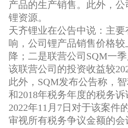
产品的生产销售。此外，公
锂资源。
天齐锂业在公告中说：主要
响，公司锂产品销售价格较
降；二是联营公司SQM一季
该联营公司的投资收益较20
此外，SQM发布公告称，智利
和2018年税务年度的税务
2022年11月7日对于该案
审视所有税务争议金额的会计