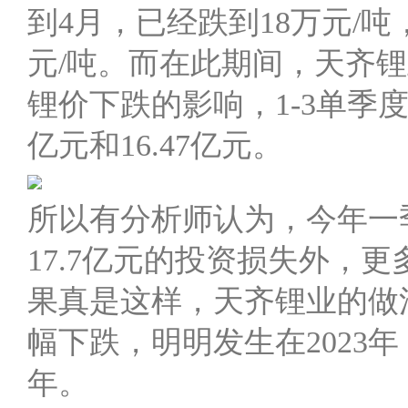
到4月，已经跌到18万元/
元/吨。而在此期间，天齐
锂价下跌的影响，1-3单季度的
亿元和16.47亿元。
所以有分析师认为，今年一
17.7亿元的投资损失外，
果真是这样，天齐锂业的做
幅下跌，明明发生在2023
年。