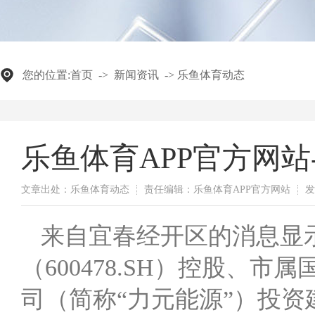
您的位置:
首页
->
新闻资讯
->
乐鱼体育动态
乐鱼体育APP官方网
文章出处：乐鱼体育动态
责任编辑：乐鱼体育APP官方网站
发
来自宜春经开区的消息显示
（600478.SH）控股、
司（简称“力元能源”）投资