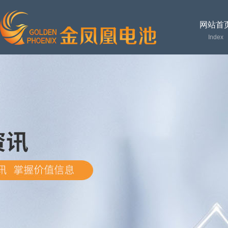
网站首
Index