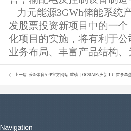
力元能源3GWh储能系统
发股票投资新项目中的一个
化项目的实施，将有利于公
业务布局、丰富产品结构、
上一篇:
乐鱼体育APP官方网站-重磅｜OCSiAl欧洲新工厂首条单
生产线正式投产！
Navigation