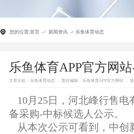
您的位置:
首页
->
新闻资讯
->
乐鱼体育动态
乐鱼体育APP官方网
文章出处：乐鱼体育动态
责任编辑：乐鱼体育APP官方网站
发
10月25日，河北峰行售电
备采购-中标候选人公示。
从本次公示可看到，中创新航