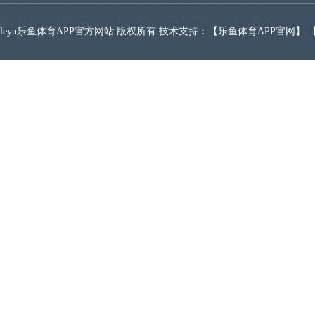
leyu乐鱼体育APP官方网站 版权所有 技术支持：【
乐鱼体育APP官网
】 