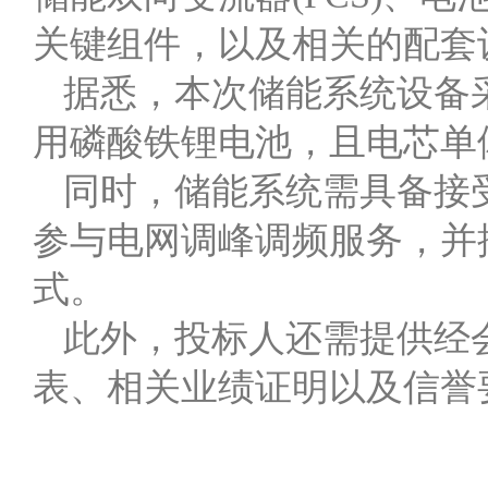
关键组件，以及相关的配套
据悉，本次储能系统设备
用磷酸铁锂电池，且电芯单体
同时，储能系统需具备接受
参与电网调峰调频服务，并
式。
此外，投标人还需提供经
表、相关业绩证明以及信誉