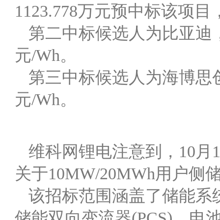
1123.778万元预中标该项目
第二中标候选人为比亚迪，投
元/Wh。
第三中标候选人为海博思创，
元/Wh。
维科网锂电注意到，10月
关于10MW/20MWh用户
该招标范围涵盖了储能系
储能双向变流器(PCS)、电池