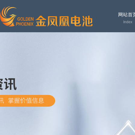
网站首
Index