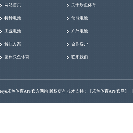
网站首页
关于乐鱼体育
特种电池
储能电池
工业电池
户外电池
解决方案
合作客户
聚焦乐鱼体育
联系我们
leyu乐鱼体育APP官方网站 版权所有 技术支持：【
乐鱼体育APP官网
】 