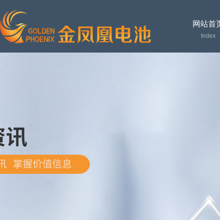
网站首
Index