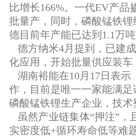
比增长166%。一代EV产
批量产，同时，磷酸锰铁锂
德目前年产能已达到1.1万
德方纳米4月提到，已建成
化应用，开始批量供应装车
湖南裕能在10月17日表
作，目前是唯一一家能满足
磷酸锰铁锂生产企业，技术
虽然产业链集体“押注”，
实密度低+循环寿命低等难