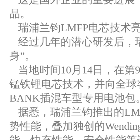
品。
瑞浦兰钧LMFP电芯技术
经过几年的潜心研发后，
身”。
当地时间10月14日，在
锰铁锂电芯技术，并向全球客户
BANK插混车型专用电池包
据悉，瑞浦兰钧推出的LM
势性能，叠加独创的Wend