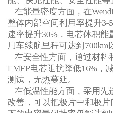
能、快充性能、安全性能等
在能量密度方面，在Wend
整体内部空间利用率提升3-
速率提升30%，电芯体积能量密
用车续航里程可达到700km
在安全性方面，通过材料
LMFP电芯阻抗降低16%
测试，无热蔓延。
在低温性能方面，采用先
改善，可以把极片中和极片间