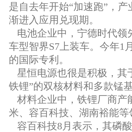
是自去年开始“加速跑”，
渐进入应用兑现期。
电池企业中，宁德时代领
车型智界S7上装车。今年
的国际专利。
星恒电源也很是积极，其于
铁锂”的双核材料和多款锰
材料企业中，铁锂厂商产
米、容百科技、湖南裕能等
容百科技8月表示，其磷酸