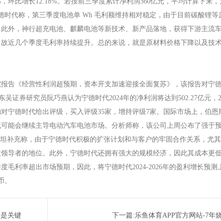
8.58%，环比增长12.18%。若按前三季度累计净利润360亿元，平均计算下来
德时代称，第三季度电池单 Wh 毛利额维持相对稳定，由于目前碳酸锂
。此外，神行超充电池、麒麟电池等新技术、新产品落地，获得下游主流
，故近几个季度毛利率持续提升。总的来说，就是原材料价格下降以及技
究报告《经营性利润超预期，资本开支加速迎接全面复苏》，该报告对宁
吴证券研究员阮巧燕认为宁德时代2024年的净利润将达到502.27亿元，202
构对宁德时代给出评级，买入评级35家，增持评级7家。国际市场上，伯
代可能会继续主导电动汽车电池市场。分析师称，该公司上周公布了强于
斯坦补充称，由于宁德时代积极的扩张计划和与客户的牢固合作关系，尤
业领导者的地位。此外，宁德时代还拥有强大的规模经济，因此其成本更
率超出市场预期，因此，将宁德时代2024-2026年的盈利增长预测上调了
币。
量是关键
下一篇:
乐鱼体育APP官方网站-7年