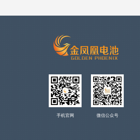
手机官网
微信公众号