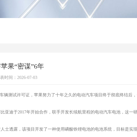
苹果“密谋”6年
表时间：2026-07-03
驾驶车辆测试许可证，苹果努力了十年之久的电动汽车项目终于彻底终结后，
与比亚迪于2017年开始合作，联手开发长续航里程的电动汽车电池，这一
情人士透露，该项目开发了一种使用磷酸铁锂电池的电池系统，目标是实