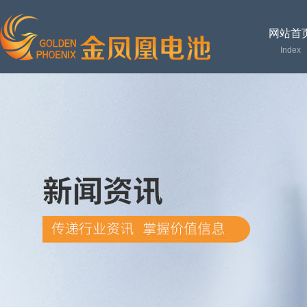
网站首
Index