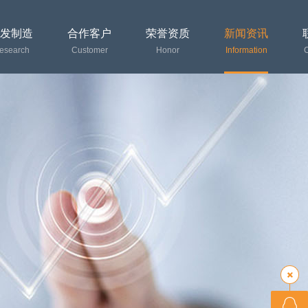
发制造
合作客户
荣誉资质
新闻资讯
esearch
Customer
Honor
Information
C