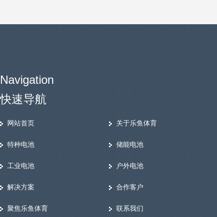
Navigation
快速导航
网站首页
关于乐鱼体育
特种电池
储能电池
工业电池
户外电池
解决方案
合作客户
聚焦乐鱼体育
联系我们