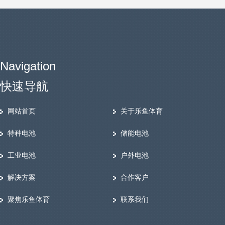
Navigation
快速导航
网站首页
关于乐鱼体育
特种电池
储能电池
工业电池
户外电池
解决方案
合作客户
聚焦乐鱼体育
联系我们