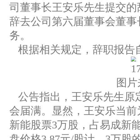
司董事长王安乐先生提交的
辞去公司第六届董事会董事
务。
根据相关规定，辞职报告
图片
公告指出，王安乐先生原定任期
会届满。显然，王安乐当前
新能股票3万股，占易成新能总股
盘价格3.87元/股计，3万股