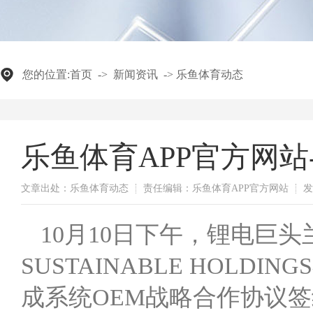
您的位置:
首页
->
新闻资讯
->
乐鱼体育动态
乐鱼体育APP官方网
文章出处：乐鱼体育动态
责任编辑：乐鱼体育APP官方网站
发
10月10日下午，锂电巨
SUSTAINABLE HOLD
成系统OEM战略合作协议