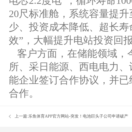
电芯2.2度电”，循环寿命10
20尺标准舱，系统容量提升
少、投资成本降低、超长寿
效”，大幅提升电站投资回
客户方面，在储能领域，
所、采日能源、西电电力、
能企业签订合作协议，并已
合作。
上一篇:
乐鱼体育APP官方网站-突发！电池巨头子公司申请破产