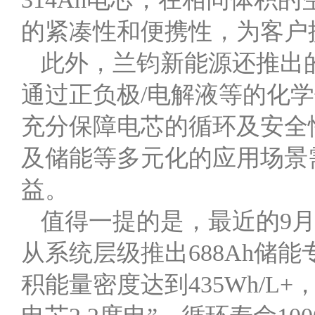
的紧凑性和便携性，为客户
此外，兰钧新能源还推出的
通过正负极/电解液等的化
充分保障电芯的循环及安全
及储能等多元化的应用场景
益。
值得一提的是，最近的9
从系统层级推出688Ah储能
积能量密度达到435Wh/L+