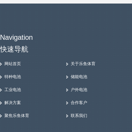
Navigation
快速导航
网站首页
关于乐鱼体育
特种电池
储能电池
工业电池
户外电池
解决方案
合作客户
聚焦乐鱼体育
联系我们