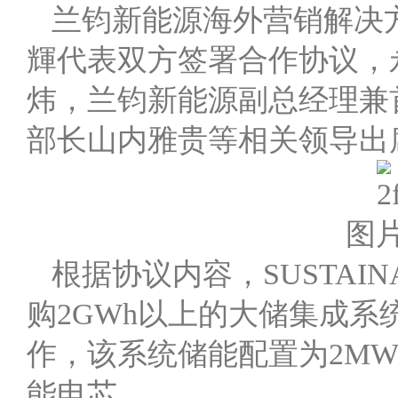
兰钧新能源海外营销解决方案
輝代表双方签署合作协议，
炜，兰钧新能源副总经理兼首席
部长山内雅贵等相关领导出
图
根据协议内容，SUSTAIN
购2GWh以上的大储集成
作，该系统储能配置为2MW/
能电芯。