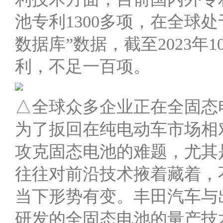
池专利1300多项，在全球
数据库”数据，截至2023
利，不足一百项。
△全球众多企业正在全固态
为了扳回在纯电动车市场相
攻克固态电池的难题，尤其
往往对前沿技术掖着藏着，
当下形势有变。丰田汽车与
研发的全固态电池的量产技