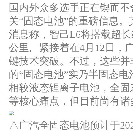
国内外众多选手正在锲而不
关“固态电池”的重磅信息。
消息称，智己L6将搭载超长
公里。紧接着在4月12日
键技术突破。不过，这些并
的“固态电池”实乃半固态电
相较液态锂离子电池，全固
等核心痛点，但目前尚有诸
△广汽全固态电池预计于20