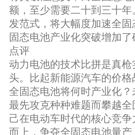
额，至少需要二十到三十年
发范式，将大幅度加速全固态
固态电池产业化突破增加了
点评
动力电池的技术比拼是真枪
头。比起新能源汽车的价格
全固态电池将何时产业化？
最先攻克种种难题而攀越全
己在电动车时代的核心竞争
而上，争夺全固态电池量产