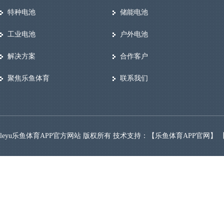
特种电池
储能电池
工业电池
户外电池
解决方案
合作客户
聚焦乐鱼体育
联系我们
leyu乐鱼体育APP官方网站 版权所有 技术支持：【
乐鱼体育APP官网
】 