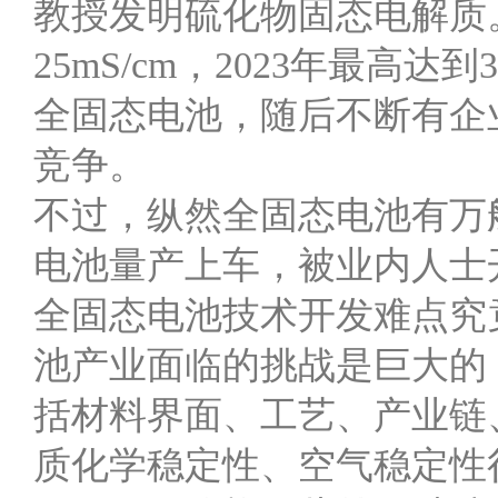
教授发明硫化物固态电解质。2
25mS/cm，2023年最高达
全固态电池，随后不断有企
竞争。
不过，纵然全固态电池有万
电池量产上车，被业内人士开
全固态电池技术开发难点究
池产业面临的挑战是巨大的
括材料界面、工艺、产业链
质化学稳定性、空气稳定性