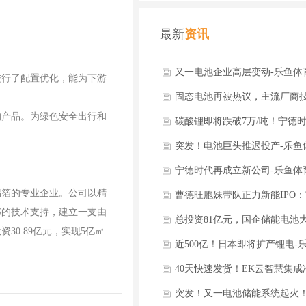
最新
资讯
又一电池企业高层变动-乐鱼体
进行了配置优化，能为下游
APP官方网站
固态电池再被热议，主流厂商
的产品。为绿色安全出行和
进度如何？-乐鱼体育APP官方
碳酸锂即将跌破7万/吨！宁德
代“抄底”！-乐鱼体育APP官方
突发！电池巨头推迟投产-乐鱼
APP官方网站
宁德时代再成立新公司-乐鱼体
铝箔的专业企业。公司以精
APP官方网站
曹德旺胞妹带队正力新能IPO
部的技术支持，建立一支由
份额、毛利率较低-乐鱼体育AP
总投资81亿元，国企储能电池
0.89亿元，实现5亿㎡
方网站
目开工！-乐鱼体育APP官方网
近500亿！日本即将扩产锂电-
体育APP官方网站
40天快速发货！EK云智慧集成
助推锂电铜箔低碳绿色发展-乐
突发！又一电池储能系统起火！