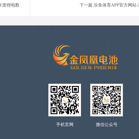
3年度锂电数
下一篇:
乐鱼体育APP官方网站
·OFweek 20
手机官网
微信公众号