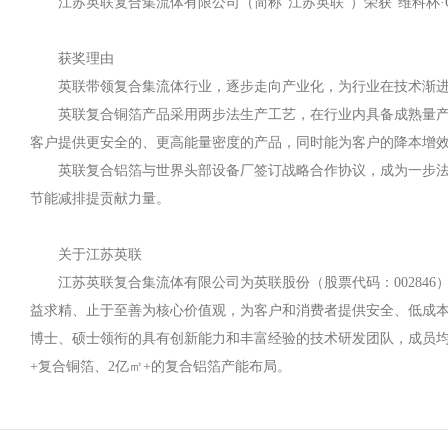
江苏英联复合集流体有限公司（简称“江苏英联”）荣获“维科杯·OFw
获奖理由
英联带领复合集流体行业，逐步走向产业化，为行业在技术渐
英联复合铜箔产品采用两步法生产工艺，在行业内具备成熟量
客户提供更安全的、更高能量密度的产品，同时能为客户的降本增
英联复合铝箔与世界头部设备厂签订战略合作协议，成为一步
节能减排提贡献力量。
关于江苏英联
江苏英联复合集流体有限公司为英联股份（股票代码：00284
益求精、止于至善为核心价值观，为客户和消费者提供安全、低成
博士、硕士领衔的具有创新能力和丰富经验的技术研发团队，成员均有
+复合铜箔、2亿㎡+的复合铝箔产能布局。