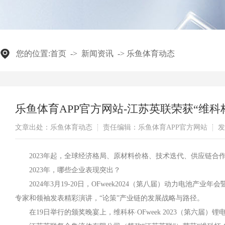
您的位置:
首页
->
新闻资讯
->
乐鱼体育动态
乐鱼体育APP官方网站-江苏英联荣获“维科杯·
文章出处：乐鱼体育动态
责任编辑：乐鱼体育APP官方网站
发
2023年起，全球经济格局、原材料价格、技术迭代、供应链
2023年，哪些企业表现突出？
2024年3月19-20日，OFweek2024（第八届）动力电池
专家和领袖发表精彩演讲，“论策”产业链的发展战略与路径。
在19日举行的颁奖晚宴上，维科杯·OFweek 2023（第六