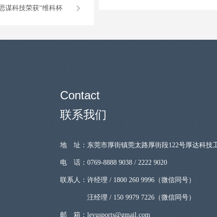
-思谋科技荣获“维科杯
育APP官方网站
鱼体育APP官方网站
23年度锂电数智化技术奖”
Contact
联系我们
地 址：东莞市厚街镇莞太路厚街段122号厚达科技
电 话：0769-8888 9038 / 2222 9020
联系人：许经理 / 1800 260 9996（微信同号）
汪经理 / 150 9979 7226（微信同号）
邮 箱：leyusports@gmail.com