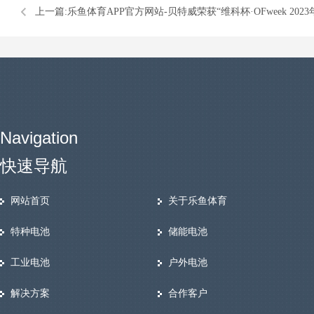
上一篇:
乐鱼体育APP官方网站-贝特威荣获“维科杯·OFweek 202
智化技术奖”
Navigation
快速导航
网站首页
关于乐鱼体育
特种电池
储能电池
工业电池
户外电池
解决方案
合作客户