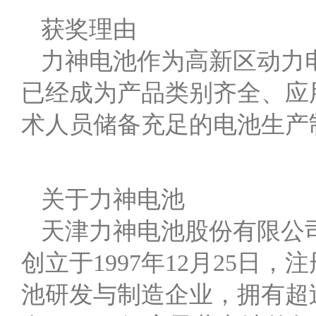
获奖理由
力神电池作为高新区动力
已经成为产品类别齐全、应
术人员储备充足的电池生产
关于力神电池
天津力神电池股份有限公
创立于1997年12月25日
池研发与制造企业，拥有超