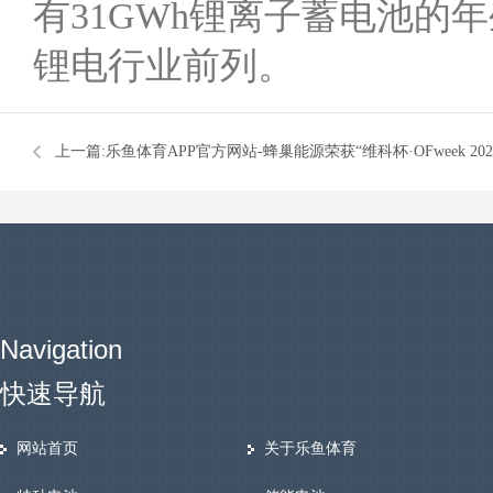
有31GWh锂离子蓄电池的
锂电行业前列。
上一篇:
乐鱼体育APP官方网站-蜂巢能源荣获“维科杯·OFweek 20
电池卓越品牌”
Navigation
快速导航
网站首页
关于乐鱼体育