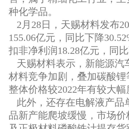
种化学品。
2月28日，天赐材料发布2
155.06亿元，同比下降30.5
扣非净利润18.28亿元，同比
天赐材料表示，新能源汽
材料竞争加剧，叠加碳酸锂
整体价格较2022年有较大
此外，还存在电解液产品
品新产能爬坡缓慢，市场价
及正极材料磷酸铁计提存货