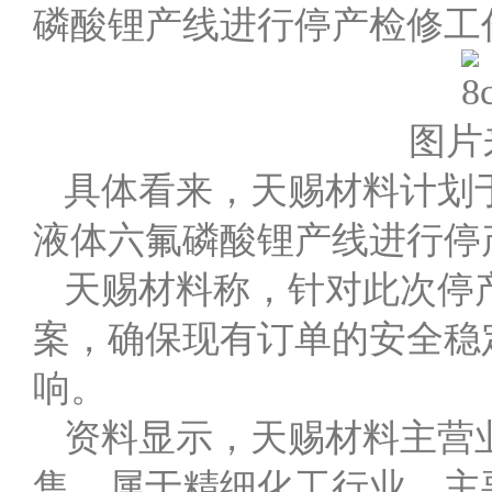
磷酸锂产线进行停产检修工
图片
具体看来，天赐材料计划于 20
液体六氟磷酸锂产线进行停产
天赐材料称，针对此次停
案，确保现有订单的安全稳
响。
资料显示，天赐材料主营
售，属于精细化工行业，主