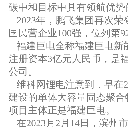
碳中和目标中具有领航优势
2023年，鹏飞集团再次荣
国民营企业100强，位列第9
福建巨电全称福建巨电新能
注册资本3亿元人民币，是
公司。
维科网锂电注意到，早在2
建设的单体大容量固态聚合
项目主体正是福建巨电。
在2023月2月14日，