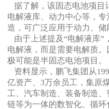
据了解，该固态电池项目计
电解液库、动力中心等，专
造，可广泛应用于动力、储
由于上述提及“电解液库
电解液，而是需要电解质。
极可能是半固态电池项目。
资料显示，鹏飞集团从1993
亿资产、3万余员工，集原
工、汽车制造、装备制造、
链等为一体的数智化、循环