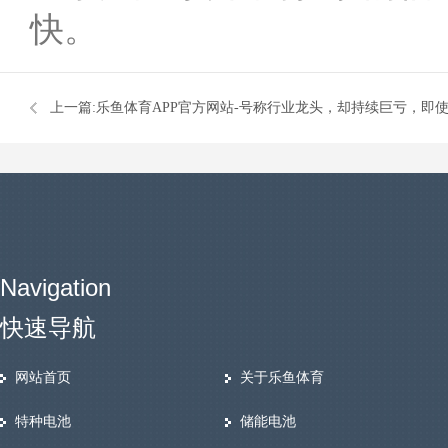
快。
上一篇:
乐鱼体育APP官方网站-号称行业龙头，却持续巨亏，即
赚，它仍巨亏，还有救吗？
Navigation
快速导航
网站首页
关于乐鱼体育
特种电池
储能电池