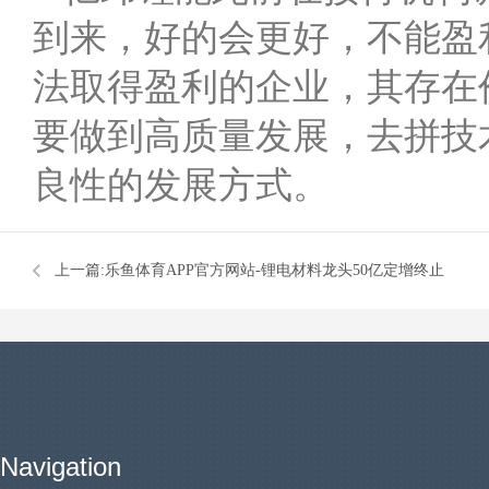
到来，好的会更好，不能盈
法取得盈利的企业，其存在
要做到高质量发展，去拼技
良性的发展方式。
上一篇:
乐鱼体育APP官方网站-锂电材料龙头50亿定增终止
Navigation