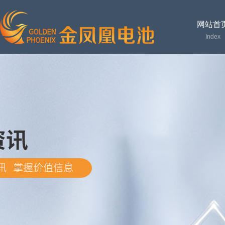
网站首
Index