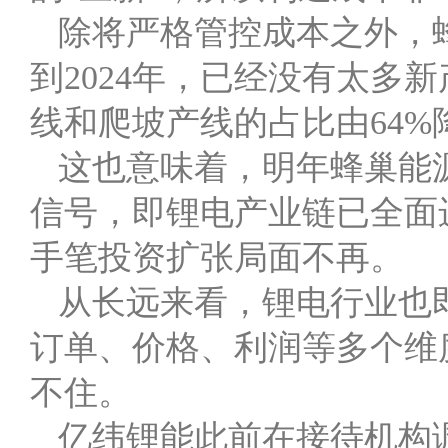
除将严格管控成本之外，
到2024年，已经没有太多
线和爬坡产线的占比由64%降
这也意味着，明年蜂巢能
信号，即锂电产业链已全面
手笔投资扩张局面不再。
从长远来看，锂电行业也
订单、价格、利润等多个维
不住。
亿纬锂能此前在接待机构