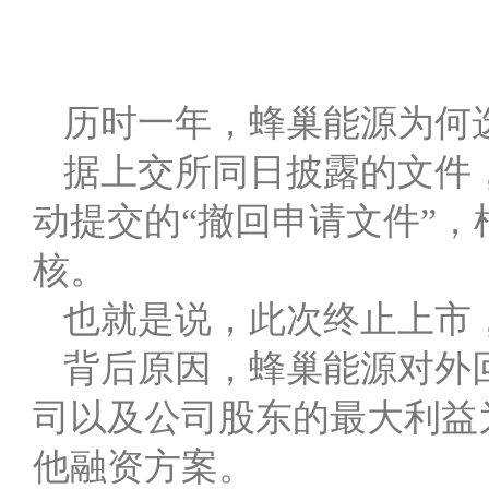
历时一年，蜂巢能源为何选
据上交所同日披露的文件
动提交的“撤回申请文件”
核。
也就是说，此次终止上市
背后原因，蜂巢能源对外
司以及公司股东的最大利益
他融资方案。