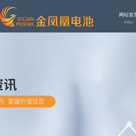
网站首
Index