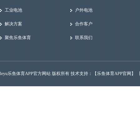
工业电池
户外电池
解决方案
合作客户
聚焦乐鱼体育
联系我们
leyu乐鱼体育APP官方网站 版权所有 技术支持：【
乐鱼体育APP官网
】 