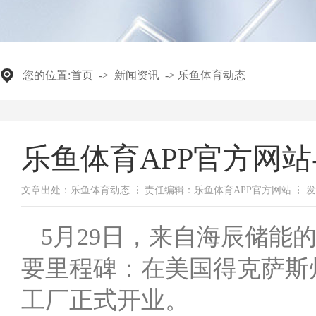
您的位置:
首页
->
新闻资讯
->
乐鱼体育动态
乐鱼体育APP官方网站
文章出处：乐鱼体育动态
责任编辑：乐鱼体育APP官方网站
发
5月29日，来自海辰储能
要里程碑：在美国得克萨斯
工厂正式开业。