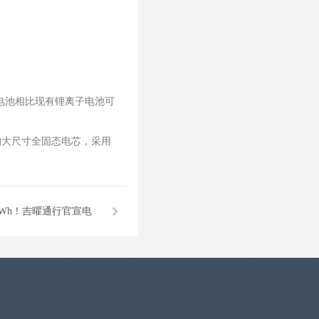
其固态电池相比现有锂离子电池可
供的大尺寸全固态电芯，采用
GWh！吉曜通行官宣电
池产能规划