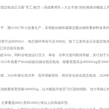
固态电池正沿着“军工/航空→高端乘用车→大众市场”的经典路径螺旋上升
平，预计2027年小批量生产，采用硫化物和凝聚态聚合物双重材料体系
密度可达800Wh/L，电芯循环寿命可达3000次。除了已发布金石全固态
品已开启装车路测。
容量超50Ah，同时在电池运行压力、寿命、功率方面均取得突破，其计划于2
年底量产60Ah的硫化物全固态电池，能量密度高达400Wh/kg至500W
，2026年推出高功率、高环境耐受性、绝对安全的全固态电池，2028年推出
池能量密度突破500Wh/kg，以大幅提升低空飞行器的续航、动力等核
，主要覆盖800公里和1000公里以上的高端车型。