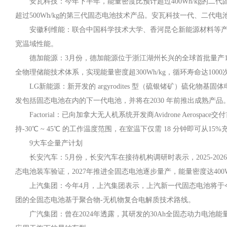
安瓦科技：今年下半年，能量密度比预计超过400Wh/kg的二
超过500Wh/kg的第三代固态电池技术产品。安瓦科技一代、二
安徽利维能：联合中国科学技术大学、香河昆仑新能源材料等产学
宽温域性能。
德加能源：3月份，德加能源位于浙江湖州长兴的全球首批量产1
全物理储能技术体系，实现能量密度超300Wh/kg，循环寿命达100
LG新能源：新开发的 argyrodites 型（硫银锗矿）硫
发包括固态电池在内的下一代电池，并将在2030 年前推出成熟产品
Factorial：已向加拿大无人机系统开发商Avidrone Aer
持-30℃ ~ 45℃ 的工作温度范围，在室温下仅需 18 分钟即可从1
9大车企量产计划
长安汽车：5月份，长安汽车在接待机构调研时表示，2025-202
态电池装车验证，2027年推进全固态电池逐步量产，能量密度达400Wh
上汽集团：今年4月，上汽集团表示，上汽新一代固态电池将于今
团的全固态电池基于聚合物-无机物复合电解质技术路线。
广汽集团：曾在2024年透露，其研发的30Ah全固态动力电池能量