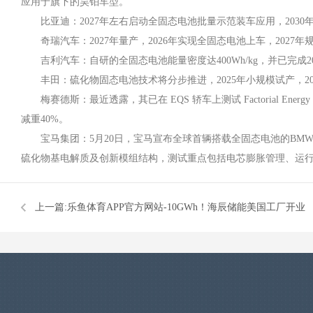
应用于旗下的昊铂车型。
比亚迪：2027年左右启动全固态电池批量示范装车应用，203
奇瑞汽车：2027年量产，2026年实现全固态电池上车，2027
吉利汽车：自研的全固态电池能量密度达400Wh/kg，并已完成2
丰田：硫化物固态电池技术将分步推进，2025年小规模试产，202
梅赛德斯：最近透露，其已在 EQS 轿车上测试 Factorial 
减重40%。
宝马集团：5月20日，宝马宣布全球首辆搭载全固态电池的BMW 
硫化物基电解质及创新模组结构，测试重点包括电芯膨胀管理、运
上一篇:
乐鱼体育APP官方网站-10GWh！海辰储能美国工厂开业