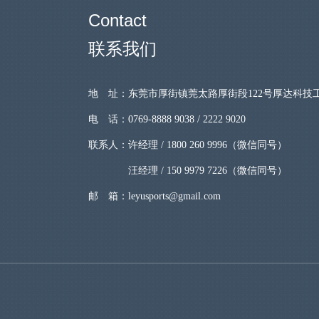
Contact
联系我们
地 址：东莞市厚街镇莞太路厚街段122号厚达科技
电 话：0769-8888 9038 / 2222 9020
联系人：许经理 / 1800 260 9996（微信同号）
汪经理 / 150 9979 7226（微信同号）
邮 箱：leyusports@gmail.com