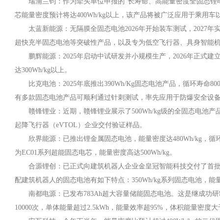
瑞浦兰钧：作为牵头单位申报的“长寿命、高能量密度全固态锂电
芯能量密度预计将达400Wh/kg以上，该产品将被广泛应用于乘用
太蓝新能源：无隔膜全固态电池2026年开始装车测试，2027年
超快充半固态电池等突破性产品，以及专为低空飞行器、具身智能
鹏辉能源：2025年启动中试研发并小规模生产，2026年正式建
达300Wh/kg以上。
比克电池：2025年底推出390Wh/Kg固态电池产品，循环寿
有多款固态电池产品可顺利通过针刺测试，率先应用于防爆安全设
赣锋锂业：近期，赣锋锂业展示了500Wh/kg级的全固态电池
起降飞行器（eVTOL）企业交付验证样品。
欣界能源：已推出锂金属固态电池，能量密度达480Wh/kg，
为EC01系列超能固态电芯，能量密度高达500Wh/kg。
合源锂创：已正式向建筑机器人企业金皇冠智能科技交付了首
配建筑机器人的固态电池有如下特点：350Wh/kg系列固态电池，
南都电源：已发布783Ah超大容量储能固态电池。这是继成功
10000次，单体能量超过2.5kWh，能量效率超95%，体积能量密度大于