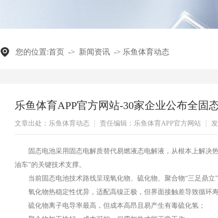
您的位置:
首页
->
新闻资讯
->
乐鱼体育动态
乐鱼体育APP官方网站-30家企业公布全固
文章出处：乐鱼体育动态
责任编辑：乐鱼体育APP官方网站
发
固态电池采用固态电解质替代易燃液态电解液，从根本上解决热
油车”的关键技术支撑。
当前固态电池技术路线呈现氧化物、硫化物、聚合物“三足鼎立
氧化物热稳定性优异，适配高镍正极，但界面接触差导致循环
硫化物离子电导率最高，但成本高昂且易产生有毒硫化氢；