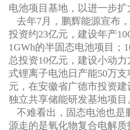
电池项目基地，以进一步扩
去年7月，鹏辉能源宣布
投资约23亿元，建设年产1
1GWh的半固态电池项目；
总投资10亿元，建设小动
式锂离子电池日产能50万支
元，在安徽省广德市投资建设
独立共享储能研发基地项目
不难看出，固态电池也是
源走的是氧化物复合电解质