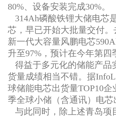
80%、设备安装完成30%。
314Ah磷酸铁锂大储电芯
芯，早已开始大批量交付。
新一代大容量风鹏电芯590A
升至97%，预计在今年第四
得益于多元化的储能产品
货量成绩相当不错。据InfoLin
球储能电芯出货量TOP10
季全球小储（含通讯）电芯
与此同时，除上述青岛项