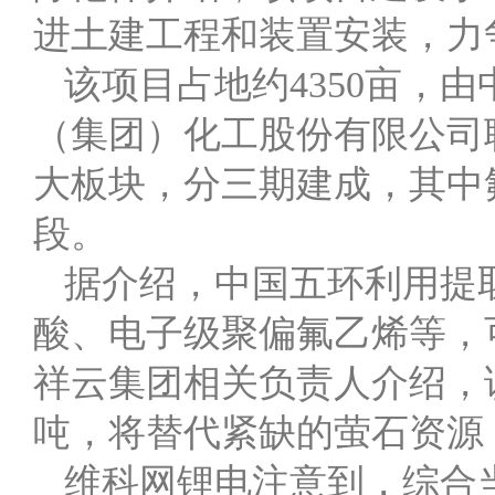
进土建工程和装置安装，力
该项目占地约4350亩，
（集团）化工股份有限公司
大板块，分三期建成，其中
段。
据介绍，中国五环利用提
酸、电子级聚偏氟乙烯等，
祥云集团相关负责人介绍，
吨，将替代紧缺的萤石资源
维科网锂电注意到，综合