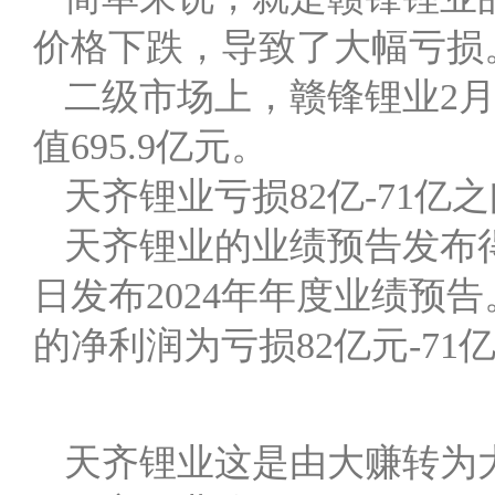
价格下跌，导致了大幅亏损
二级市场上，赣锋锂业2月1
值695.9亿元。
天齐锂业亏损82亿-71亿
天齐锂业的业绩预告发布得
日发布2024年年度业绩预
的净利润为亏损82亿元-71
天齐锂业这是由大赚转为