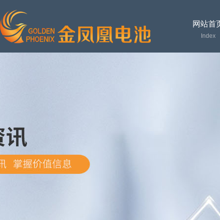
网站首
Index