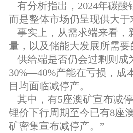
有分析指出，2024年碳
而是整体市场仍呈现供大于
事实上，从需求端来看，
量，以及储能大发展所需要
供给端是否仍会过剩则成为
30%—40%产能在亏损，成
目均面临减停产。
其中，有5座澳矿宣布减
锂价下行周期至今已有8座澳
矿密集宣布减停产。”