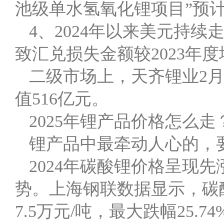
池级单水氢氧化锂项目”预计
4、2024年以来美元持
致汇兑损失金额较2023年
二级市场上，天齐锂业2月1
值516亿元。
2025年锂产品价格怎么走
锂产品中最牵动人心的，
2024年碳酸锂价格呈现先
势。上海钢联数据显示，碳酸
7.5万元/吨，最大跌幅25.74