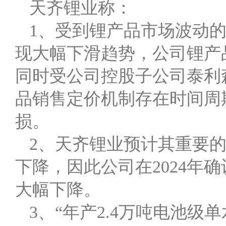
天齐锂业称：
1、受到锂产品市场波动的
现大幅下滑趋势，公司锂产
同时受公司控股子公司泰利
品销售定价机制存在时间周
损。
2、天齐锂业预计其重要的联
下降，因此公司在2024年
大幅下降。
3、“年产2.4万吨电池级