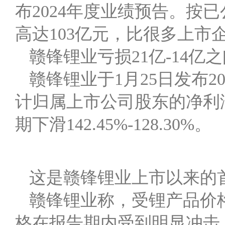
布2024年度业绩预告。按
高达103亿元，比很多上市
赣锋锂业亏损21亿-14亿
赣锋锂业于1月25日发布
计归属上市公司股东的净利润
期下滑142.45%-128.30%。
这是赣锋锂业上市以来的
赣锋锂业称，受锂产品价
格在报告期内受到明显冲击，较