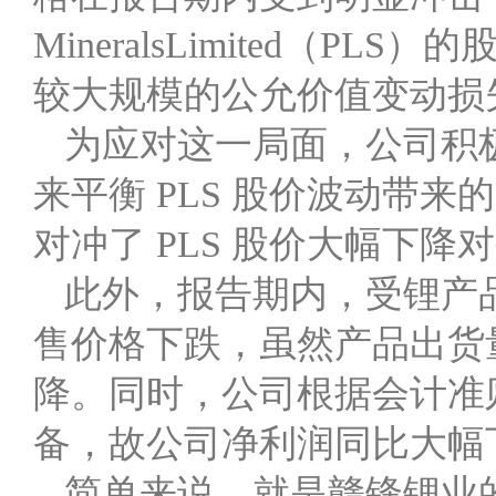
MineralsLimited（
较大规模的公允价值变动损失，
为应对这一局面，公司积
来平衡 PLS 股价波动带
对冲了 PLS 股价大幅下
此外，报告期内，受锂产
售价格下跌，虽然产品出货
降。同时，公司根据会计准
备，故公司净利润同比大幅
简单来说，就是赣锋锂业