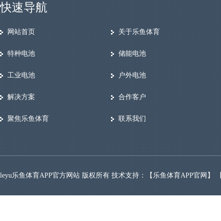
快速导航
网站首页
关于乐鱼体育
特种电池
储能电池
工业电池
户外电池
解决方案
合作客户
聚焦乐鱼体育
联系我们
leyu乐鱼体育APP官方网站 版权所有 技术支持：【
乐鱼体育APP官网
】 