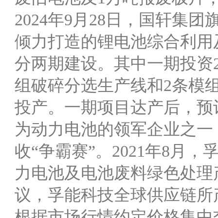
2024年9月28日，国轩
倾力打造的锂电池综合利用及
分两期建设。其中一期投资
组破碎分选生产线和2条模组P
投产。一期项目达产后，预
为动力电池的领军企业之一
收“争霸赛”。2021年8
力电池及电池废料绿色处理
议，孚能科技全球供应链所
根据市场行情约定价格集中