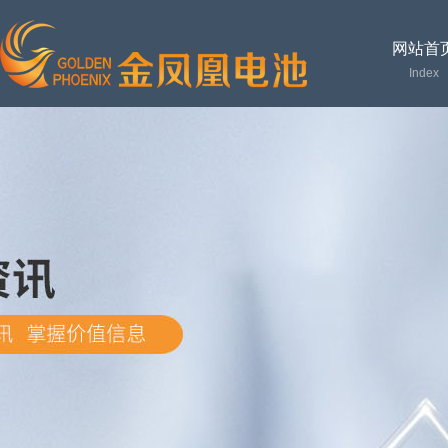
网站首
Index