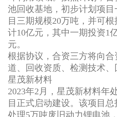
池回收基地，初步计划项目
目三期规模20万吨，并可
计10亿元，其中一期投资1亿
元。
根据协议，合资三方将向合
道、回收资质、检测技术、
星茂新材料
2023年2月，星茂新材料
目正式启动建设。该项目总
处理5万吨废旧动力锂电池