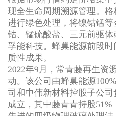
现全生命周期溯源管理。格
进行绿色处理，将镍钴锰等
钴、锰硫酸盐、三元前驱体
孚能科技。蜂巢能源前段时
质性成果。
2022年9月，常青藤再生
动。该公司由蜂巢能源10
司和中伟新材料控股子公司
成立，其中藤青青持股51%
先进的四级物理破碎处理法