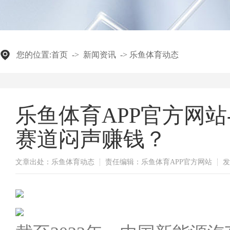
您的位置:
首页
->
新闻资讯
->
乐鱼体育动态
乐鱼体育APP官方网
赛道闷声赚钱？
文章出处：乐鱼体育动态
责任编辑：乐鱼体育APP官方网站
发