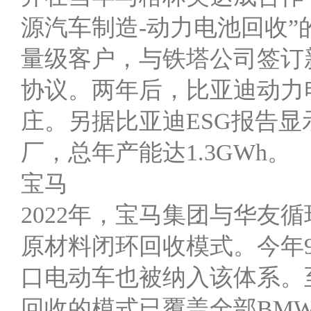
源汽车制造-动力电池回收”
量级客户，与铁塔公司签订
协议。两年后，比亚迪动力
庄。另据比亚迪ESG报告显
厂，总年产能达1.3GWh。
宝马
2022年，宝马集团与华友
原材料闭环回收模式。今年
口电动车也被纳入该体系。
回收的模式已覆盖全部BM