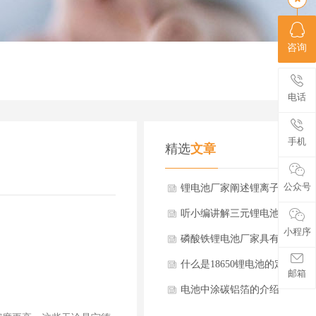
咨询
电话
手机
精选
文章
公众号
锂电池厂家阐述锂离子电池有
用途？
听小编讲解三元锂电池是什么
小程序
磷酸铁锂电池厂家具有哪些优
什么是18650锂电池的定制流程
邮箱
电池中涂碳铝箔的介绍