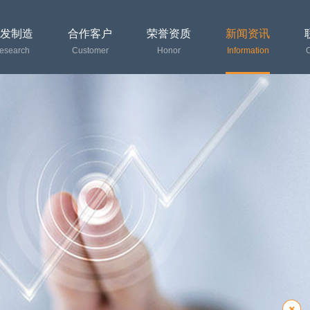
发制造
合作客户
荣誉资质
新闻资讯
esearch
Customer
Honor
Information
C