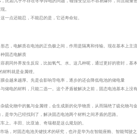
G，比如几乎不存在冬季掉电的问题，碰撞变型后不容易爆炸，而且能量
实现。
，这一点还能忍，不能忍的是，它还寿命短。
料形态，电解质在电池的正负极之间，作用是隔离和传输。现在基本上主
一种固态电解质
极容易同外界发生反应，比如氧气、水。这几种呢，通过更好的密封，基
的材料就是金属锂。
层膜会越来越厚。先是会影响导电率，逐步的还会降低电池的储电量
参与储电的材料，只能二选一。这个矛盾被解决之前，固态电池基本上没
掺杂硫化物中的氮与金属锂，会生成新的化学物质，从而隔绝了硫化物与
的，是华为已经找到了，解决固态电池两个材料之间矛盾的思路。
源车上。丰田、比亚迪、奇瑞都是这么规划的。
高端市场，对固态电池关键技术的研究，也许是华为在智能座舱、智能驾驶