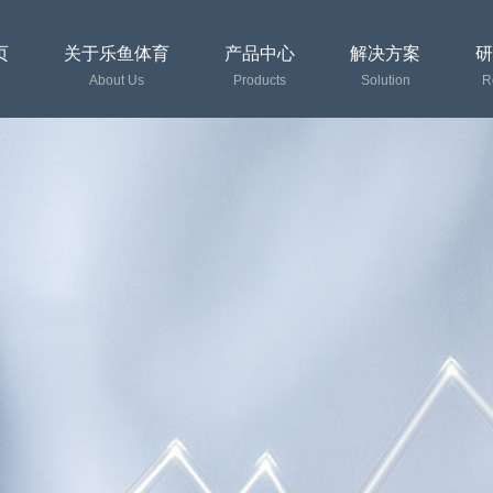
页
关于乐鱼体育
产品中心
解决方案
研
About Us
Products
Solution
R