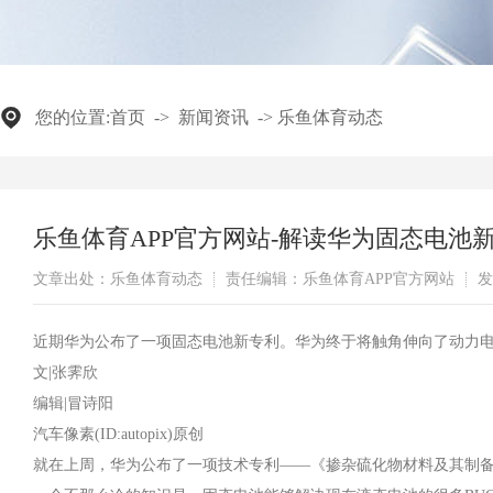
您的位置:
首页
->
新闻资讯
->
乐鱼体育动态
乐鱼体育APP官方网站-解读华为固态电池
文章出处：乐鱼体育动态
责任编辑：乐鱼体育APP官方网站
发
近期华为公布了一项固态电池新专利。华为终于将触角伸向了动力
文|张霁欣
编辑|冒诗阳
汽车像素(ID:autopix)原创
就在上周，华为公布了一项技术专利——《掺杂硫化物材料及其制