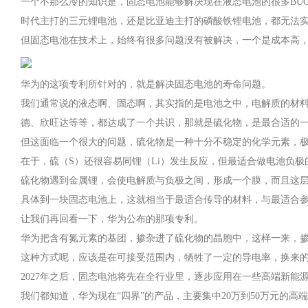
一个不那么冷的知识是，固态电池能够解决现在液态电池的很多BU
时代主打的三元锂电池，还是比亚迪主打的磷酸铁锂电池，都无法
但固态电池在技术上，始终有很多问题没有被解决，一个是成本高
华为的这项专利所针对的，就是解决固态电池的寿命问题。
我们通常说的液态啊、固态啊，其实指的是电池之中，电解质的材
德、欣旺达等等，都达成了一个共识，那就是硫化物，是最合适的
但这面临一个很大的问题，硫化物是一种十分不稳定的化学元素，
在于，硫（S）还很容易同锂（Li）发生反应，但最适合做电池负极
硫化物遇到金属锂，会使电解质与负极之间，形成一个膜，而且这
具体到一块固态电池上，这就相当于最适合传导的材料，与最适合
让我们再回看一下，华为公布的那项专利。
华为把含有氮元素的基团，掺杂进了硫化物的晶胞中，这样一来，
这种方式呢，应该是在可接受范围内，牺牲了一定的导电率，换来
2027年之后，固态电池将先在全行业里，逐步应用在一些高端新能
我们都知道，华为现在“四界”的产品，主要集中20万到50万元的