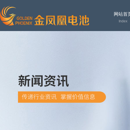
网站首
Index