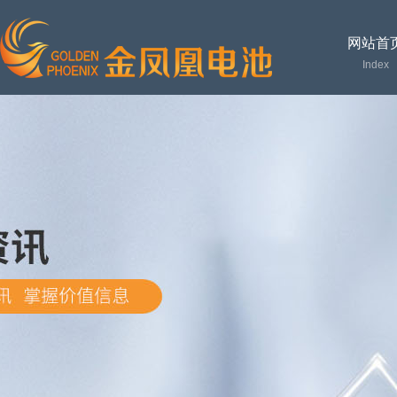
网站首
Index