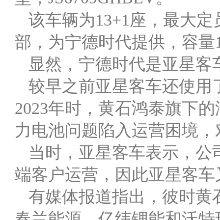
该车辆为13+1座，最大
部，为宁德时代提供，容量140
显然，宁德时代是亚星客
较早之前亚星客车还使用
2023年时，黄石鸿泰旗下
力电池问题陷入运营困境，
当时，亚星客车表示，公
端客户运营，因此亚星客车
有媒体报道指出，彼时黄
春兰能源、亿纬锂能和沃特