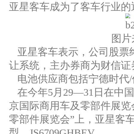
亚星客车成为了客车行业的
图片
亚星客车表示，公司股票
让系统，主办券商为财信证
电池供应商包括宁德时代
在今年5月29—31日在中
京国际商用车及零部件展览会
零部件展览会”上，亚星客车
型，JS6709GHBEV。