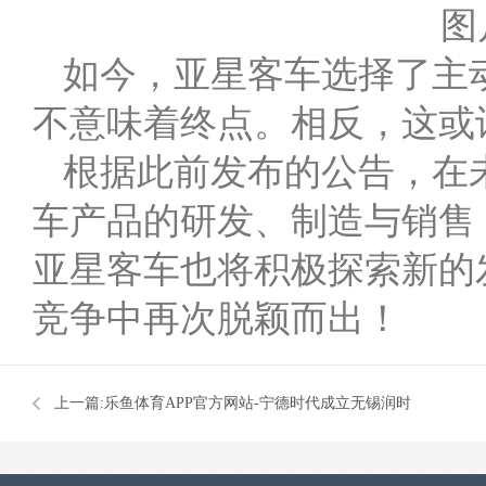
图
如今，亚星客车选择了主
不意味着终点。相反，这或
根据此前发布的公告，在
车产品的研发、制造与销售
亚星客车也将积极探索新的
竞争中再次脱颖而出！
上一篇:
乐鱼体育APP官方网站-宁德时代成立无锡润时