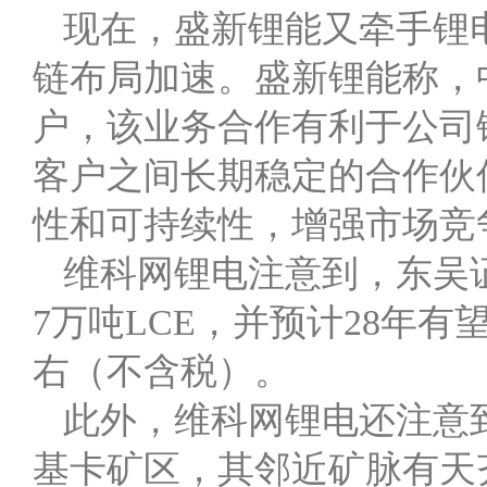
现在，盛新锂能又牵手锂
链布局加速。盛新锂能称，
户，该业务合作有利于公司
客户之间长期稳定的合作伙
性和可持续性，增强市场竞
维科网锂电注意到，东吴
7万吨LCE，并预计28年
右（不含税）。
此外，维科网锂电还注意
基卡矿区，其邻近矿脉有天